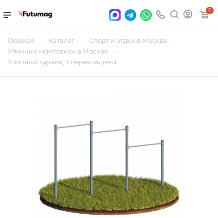
0
—
—
—
Главная
Каталог
Спорт и отдых в Москве
—
Уличные комплексы в Москве
Уличный турник, 3 перекладины