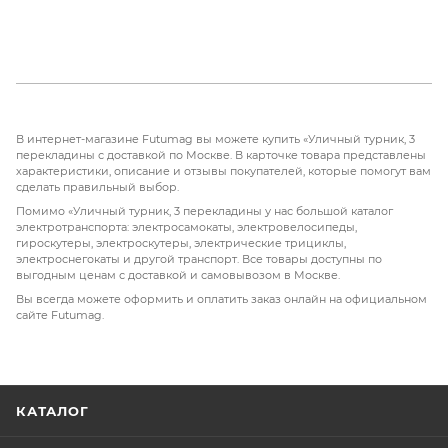
В интернет-магазине Futumag вы можете купить «Уличный турник, 3
перекладины с доставкой по Москве. В карточке товара представлены
характеристики, описание и отзывы покупателей, которые помогут вам
сделать правильный выбор.
Помимо «Уличный турник, 3 перекладины у нас большой каталог
электротранспорта: электросамокаты, электровелосипеды,
гироскутеры, электроскутеры, электрические трициклы,
электроснегокаты и другой транспорт. Все товары доступны по
выгодным ценам с доставкой и самовывозом в Москве.
Вы всегда можете оформить и оплатить заказ онлайн на официальном
сайте Futumag.
КАТАЛОГ