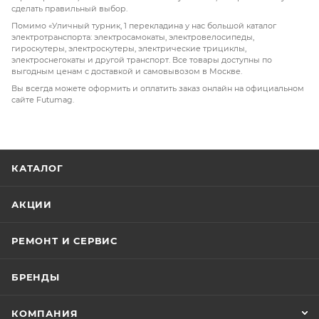
сделать правильный выбор.
Помимо «Уличный турник, 1 перекладина у нас большой каталог
электротранспорта: электросамокаты, электровелосипеды,
гироскутеры, электроскутеры, электрические трициклы,
электроснегокаты и другой транспорт. Все товары доступны по
выгодным ценам с доставкой и самовывозом в Москве.
Вы всегда можете оформить и оплатить заказ онлайн на официальном
сайте Futumag.
КАТАЛОГ
АКЦИИ
РЕМОНТ И СЕРВИС
БРЕНДЫ
КОМПАНИЯ