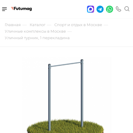
—
—
—
Главная
Каталог
Спорт и отдых в Москве
—
Уличные комплексы в Москве
Уличный турник, 1 перекладина