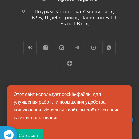
Шоурум: Москва, ул. Смольная , д.
63 Б, ТЦ «Экстрим» , Павильон Б-1, 1
Этаж, 1 Вход
2026 © FUTUMAG.RU
Этот сайт использует cookie-файлы для
улучшения работы и повышения удобства
пользования. Используя сайт, вы даёте согласие
Информация на сайте не является публичной офертой
на их использование.
Соглашение на обработку персональных данных
Согласен