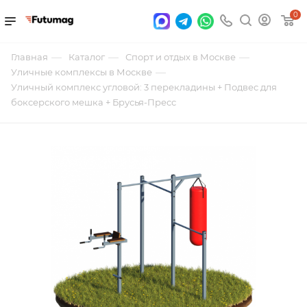
0
—
—
—
Главная
Каталог
Спорт и отдых в Москве
—
Уличные комплексы в Москве
Уличный комплекс угловой: 3 перекладины + Подвес для
боксерского мешка + Брусья-Пресс