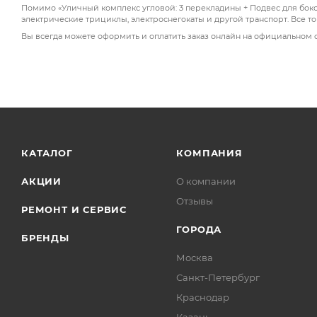
Помимо «Уличный комплекс угловой: 3 перекладины + Подвес для боксе
электрические трициклы, электроснегокаты и другой транспорт. Все т
Вы всегда можете оформить и оплатить заказ онлайн на официальном 
КАТАЛОГ
КОМПАНИЯ
АКЦИИ
О компании
Отзывы
РЕМОНТ И СЕРВИС
ГОРОДА
БРЕНДЫ
Москва
Санкт-Петербург
Краснодар
Казань