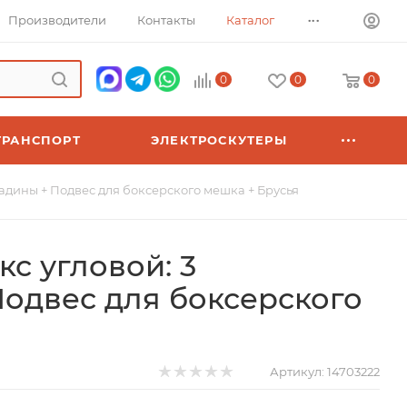
...
Производители
Контакты
Каталог
0
0
0
ТРАНСПОРТ
ЭЛЕКТРОСКУТЕРЫ
адины + Подвес для боксерского мешка + Брусья
с угловой: 3
одвес для боксерского
Артикул:
14703222