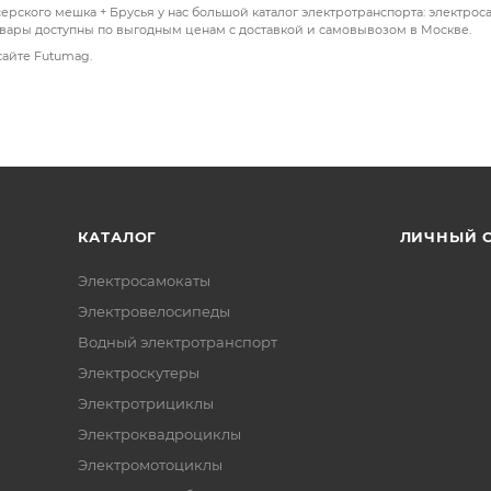
рского мешка + Брусья у нас большой каталог электротранспорта: электрос
овары доступны по выгодным ценам с доставкой и самовывозом в Москве.
сайте Futumag.
КАТАЛОГ
ЛИЧНЫЙ 
Электросамокаты
Электровелосипеды
Водный электротранспорт
Электроскутеры
Электротрициклы
Электроквадроциклы
Электромотоциклы