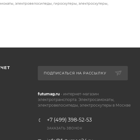
амокаты, электровелосипеды, гироскутеры, электроскутеры,
СЧЕТ
ПОДПИСАТЬСЯ НА РАССЫЛКУ
futumag.ru
- интернет-магазин
электротранспорта. Электросамокаты,
электровелосипеды, электроскутеры в Москве
+7 (499) 398-52-53
ЗАКАЗАТЬ ЗВОНОК