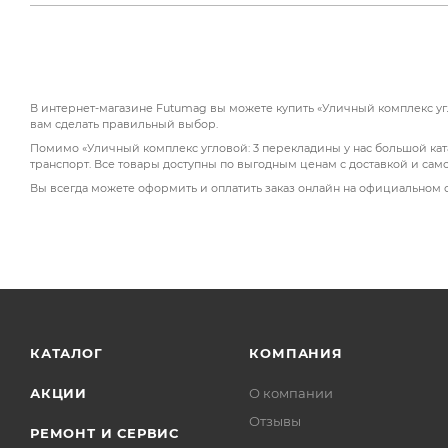
В интернет-магазине Futumag вы можете купить «Уличный комплекс угл
вам сделать правильный выбор.
Помимо «Уличный комплекс угловой: 3 перекладины у нас большой ката
транспорт. Все товары доступны по выгодным ценам с доставкой и сам
Вы всегда можете оформить и оплатить заказ онлайн на официальном 
КАТАЛОГ
КОМПАНИЯ
АКЦИИ
О компании
Отзывы
РЕМОНТ И СЕРВИС