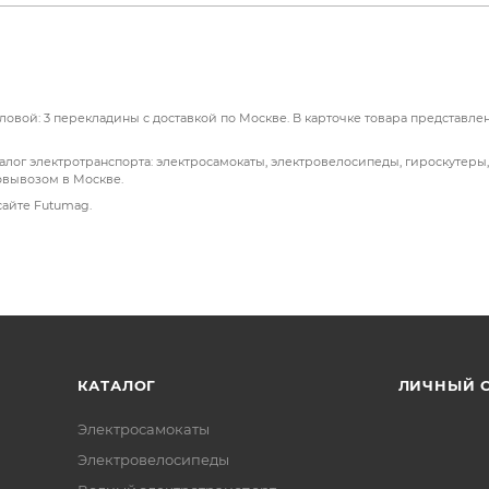
овой: 3 перекладины с доставкой по Москве. В карточке товара представле
лог электротранспорта: электросамокаты, электровелосипеды, гироскутеры,
овывозом в Москве.
сайте Futumag.
КАТАЛОГ
ЛИЧНЫЙ 
Электросамокаты
Электровелосипеды