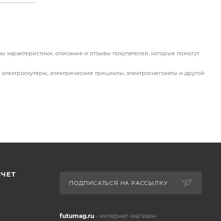
ны характеристики, описание и отзывы покупателей, которые помогут
 электроскутеры, электрические трициклы, электроснегокаты и другой
СЧЕТ
ПОДПИСАТЬСЯ НА РАССЫЛКУ
futumag.ru
- интернет-магазин