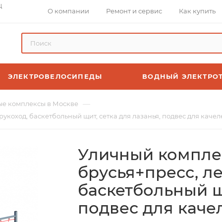
Ц
О компании
Ремонт и сервис
Как купить
ЭЛЕКТРОВЕЛОСИПЕДЫ
ВОДНЫЙ ЭЛЕКТРО
—
е комплексы в Москве
рукоход, баскетбольный щит, сетка для лазанья, подвес для качел
Уличный комплек
брусья+пресс, ле
баскетбольный щи
подвес для каче