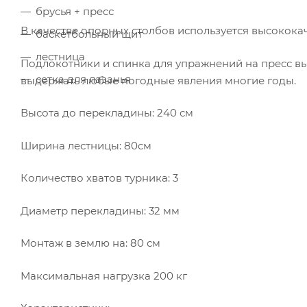
брусья + пресс
В качестве опорных столбов используется высокока
баскетбольный щит
лестница
Подлокотники и спинка для упражнений на пресс 
сетка для лазанья
выдержать любые погодные явления многие годы.
Высота до перекладины: 240 см
Ширина лестницы: 80см
Количество хватов турника: 3
Диаметр перекладины: 32 мм
Монтаж в землю на: 80 см
Максимальная нагрузка 200 кг