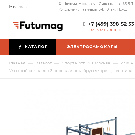
Шоурум: Москва, ул. Смольная , д. 63 Б, Т
Москва
«Экстрим» , Павильон Б-1, 1 Этаж, 1 Вход
+7 (499) 398-52-53
ЗАКАЗАТЬ ЗВОНОК
КАТАЛОГ
ЭЛЕКТРОСАМОКАТЫ
—
—
—
Главная
Каталог
Спорт и отдых в Москве
Уличны
Уличный комплекс: 3 перекладины, брусья+пресс, лестница, 