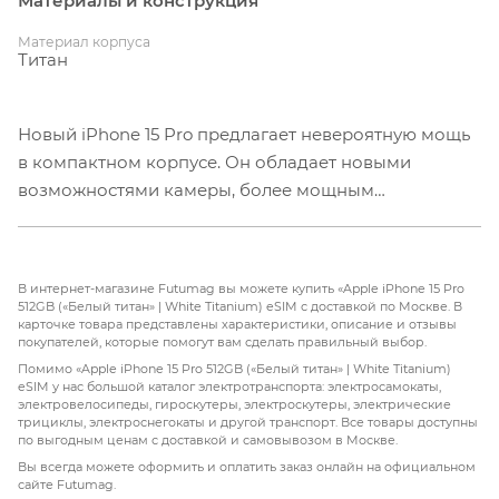
Материалы и конструкция
Материал корпуса
Титан
Новый iPhone 15 Pro предлагает невероятную мощь
в компактном корпусе. Он обладает новыми
возможностями камеры, более мощным
процессором и разъемом USB-C. Этот гаджет
идеально подходит для любых задач и отлично
подходит для использования в социальных сетях и
В интернет-магазине Futumag вы можете купить «Apple iPhone 15 Pro
видеохостингах. Те, кто пропустил 14-е поколение,
512GB («Белый титан» | White Titanium) eSIM с доставкой по Москве. В
карточке товара представлены характеристики, описание и отзывы
будут рады узнать о дополнительных изменениях,
покупателей, которые помогут вам сделать правильный выбор.
таких как Always-On, динамический остров и 48-
Помимо «Apple iPhone 15 Pro 512GB («Белый титан» | White Titanium)
Мегапиксельная основная камера. Улучшенная
eSIM у нас большой каталог электротранспорта: электросамокаты,
электровелосипеды, гироскутеры, электроскутеры, электрические
автономность также позволяет реже думать о
трициклы, электроснегокаты и другой транспорт. Все товары доступны
зарядке.
по выгодным ценам с доставкой и самовывозом в Москве.
Компания Apple решила уменьшить вес iPhone 15
Вы всегда можете оформить и оплатить заказ онлайн на официальном
сайте Futumag.
Pro за счет использования нового материала -