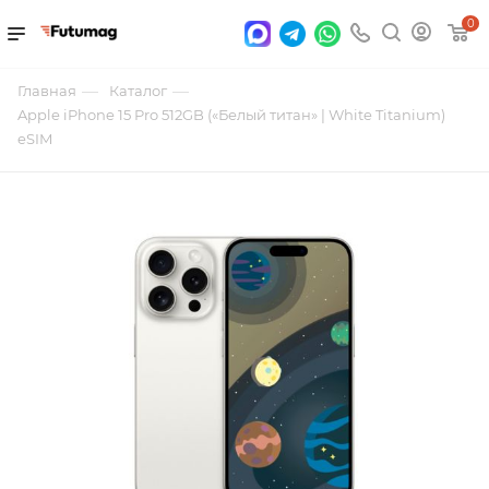
0
—
—
Главная
Каталог
Apple iPhone 15 Pro 512GB («Белый титан» | White Titanium)
eSIM