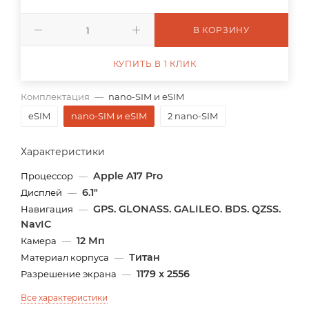
В КОРЗИНУ
КУПИТЬ В 1 КЛИК
Комплектация
—
nano-SIM и eSIM
eSIM
nano-SIM и eSIM
2 nano-SIM
Характеристики
Apple A17 Pro
Процессор
—
6.1"
Дисплей
—
GPS. GLONASS. GALILEO. BDS. QZSS.
Навигация
—
NavIC
12 Мп
Камера
—
Титан
Материал корпуса
—
1179 x 2556
Разрешение экрана
—
Все характеристики