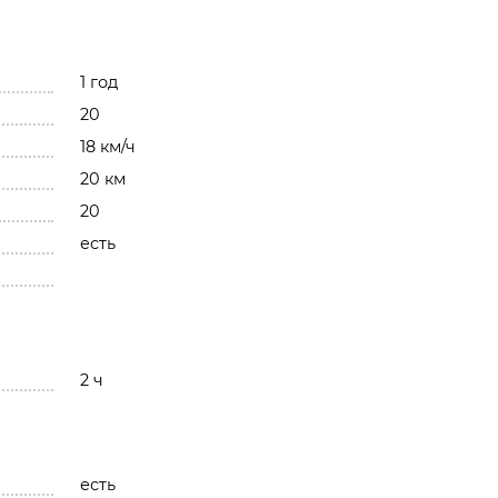
1 год
20
18 км/ч
20 км
20
есть
2 ч
есть