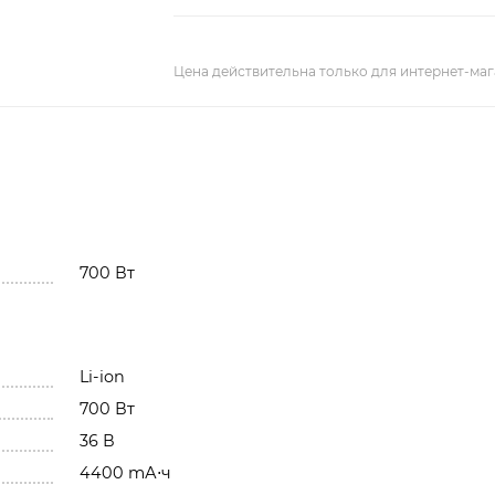
Цена действительна только для интернет-маг
700 Вт
Li-ion
700 Вт
36 В
4400 mА⋅ч