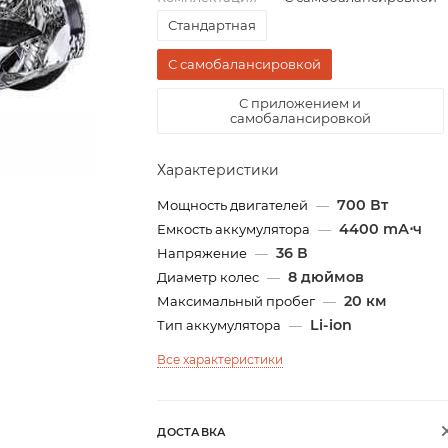
Стандартная
С самобалансировкой
С приложением и
самобалансировкой
Характеристики
700 Вт
Мощность двигателей
—
4400 mА⋅ч
Емкость аккумулятора
—
36 В
Напряжение
—
8 дюймов
Диаметр колес
—
20 км
Максимальный пробег
—
Li-ion
Тип аккумулятора
—
Все характеристики
ДОСТАВКА