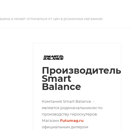
азина и может отличаться от цен в розничных магазинах
Производитель
Smart
Balance
Компания Smart Balance -
является родоначальником по
производству гироскутеров.
Магазин
Futumag.ru
официальным дилером