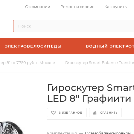
О компании
Ремонт и сервис
Как купить
ЭЛЕКТРОВЕЛОСИПЕДЫ
ВОДНЫЙ ЭЛЕКТРО
—
ер 8" от 7750 руб. в Москве
Гироскутер Smart Balance Transfo
Гироскутер Smart
LED 8" Графиити
В ИЗБРАННОЕ
СРАВНИТЬ
Комплектация
—
С самобалансировкой