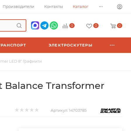
...
Производители
Контакты
Каталог
0
0
0
ТРАНСПОРТ
ЭЛЕКТРОСКУТЕРЫ
rmer LED 8" Графиити
 Balance Transformer
Артикул:
14703785