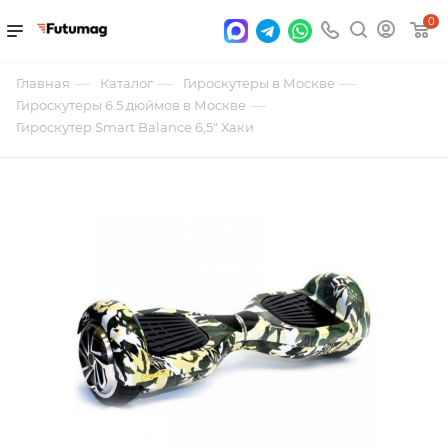
0
—
—
—
Главная
Каталог
Гироскутеры в Москве
—
Гироскутеры 6.5 дюймов в Москве
Гироскутер Smart Balance 6,5" Хаки