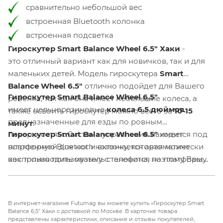
сравнительно небольшой вес
встроенная Bluetooth колонка
встроенная подсветка
Гироскутер Smart Balance Wheel 6.5" Хаки
-
это отличный вариант как для новичков, так и для
маленьких детей. Модель гироскутера
Smart
Balance Wheel 6.5"
отлично подойдет для Вашего
Гироскутер Smart Balance Wheel 6.5"
ребенка, так как она имеет небольшие колеса, а
имеет цельнорезиновые
колеса 6.5 дюймов
,
также освоить гироскутер можно всего за
10-15
предназначенные для езды по ровным
минут
.
поверхностям. Система управления находится под
Гироскутер Smart Balance Wheel 6.5"
имеет
платформой для ног и включается автоматически
встроенную Bluetooth колонку, которая может
как только пользователь становится на платформу.
воспроизводить музыку с телефона, поэтому Ваш
Управление происходит за счет переноса веса
ребенок будет двойне рад катанию на
пользователя в сторону направления движения.
таком увлекательном устройстве. Также есть
встроенная подсветка, которая освещающает
В интернет-магазине Futumag вы можете купить «Гироскутер Smart
дорогу и делает пользователя видимым в темное
Balance 6,5" Хаки с доставкой по Москве. В карточке товара
представлены характеристики, описание и отзывы покупателей,
время суток. Высокопрочная рама из алюминия