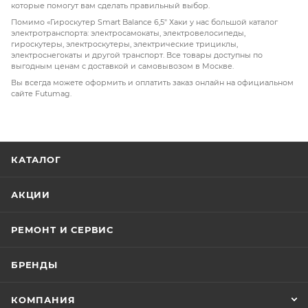
которые помогут вам сделать правильный выбор.
выдерживает нагрузку
до 100 кг
.
Помимо «Гироскутер Smart Balance 6,5" Хаки у нас большой каталог
электротранспорта: электросамокаты, электровелосипеды,
гироскутеры, электроскутеры, электрические трициклы,
электроснегокаты и другой транспорт. Все товары доступны по
выгодным ценам с доставкой и самовывозом в Москве.
Вы всегда можете оформить и оплатить заказ онлайн на официальном
сайте Futumag.
КАТАЛОГ
АКЦИИ
РЕМОНТ И СЕРВИС
БРЕНДЫ
КОМПАНИЯ