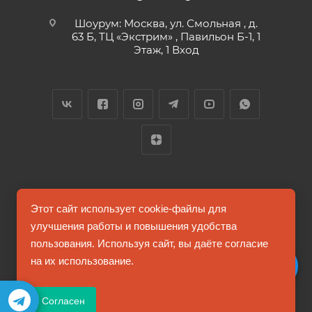
Шоурум: Москва, ул. Смольная , д.
63 Б, ТЦ «Экстрим» , Павильон Б-1, 1
Этаж, 1 Вход
2026 © FUTUMAG.RU
Этот сайт использует cookie-файлы для
улучшения работы и повышения удобства
пользования. Используя сайт, вы даёте согласие
Информация на сайте не является публичной офертой
на их использование.
Соглашение на обработку персональных данных
Согласен