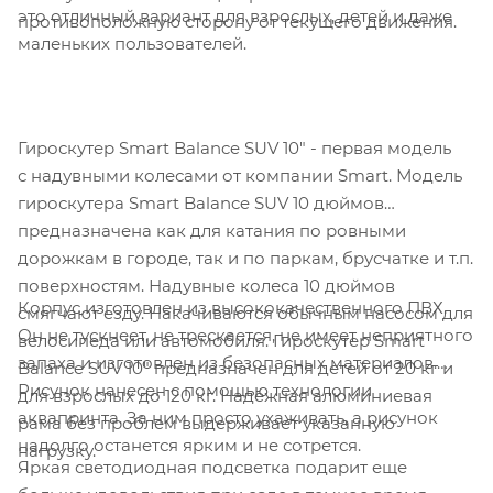
это отличный вариант для взрослых, детей и даже
противоположную сторону от текущего движения.
маленьких пользователей.
Гироскутер Smart Balance SUV 10" - первая модель
с надувными колесами от компании Smart. Модель
гироскутера Smart Balance SUV 10 дюймов
предназначена как для катания по ровными
дорожкам в городе, так и по паркам, брусчатке и т.п.
поверхностям. Надувные колеса 10 дюймов
Корпус изготовлен из высококачественного ПВХ.
смягчают езду. Накачиваются обычным насосом для
Он не тускнеет, не трескается, не имеет неприятного
велосипеда или автомобиля. Гироскутер Smart
запаха и изготовлен из безопасных материалов.
Balance SUV 10" предназначен для детей от 20 кг и
Рисунок нанесен с помощью технологии
для взрослых до 120 кг. Надежная алюминиевая
аквапринта. За ним просто ухаживать, а рисунок
рама без проблем выдерживает указанную
надолго останется ярким и не сотрется.
нагрузку.
Яркая светодиодная подсветка подарит еще