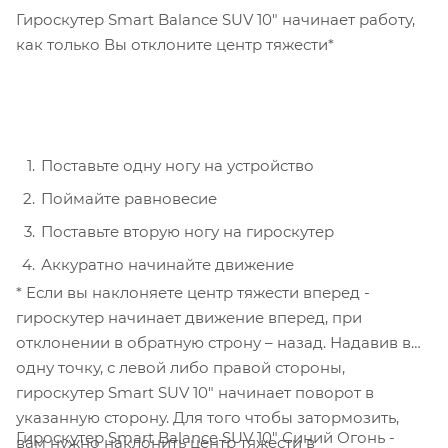
Гироскутер Smart Balance SUV 10" начинает работу,
как только Вы отклоните центр тяжести*
Поставьте одну ногу на устройство
Поймайте равновесие
Поставьте вторую ногу на гироскутер
Аккуратно начинайте движение
* Если вы наклоняете центр тяжести вперед -
гироскутер начинает движение вперед, при
отклонении в обратную строну – назад. Надавив в
одну точку, с левой либо правой стороны,
гироскутер Smart SUV 10" начинает поворот в
указанную сторону. Для того чтобы затормозить,
Гироскутер Smart Balance SUV 10" Синий Огонь -
вам нужно наклонить центр тяжести в