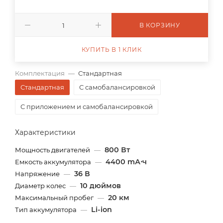
В КОРЗИНУ
КУПИТЬ В 1 КЛИК
Комплектация
—
Стандартная
Стандартная
С самобалансировкой
С приложением и самобалансировкой
Характеристики
800 Вт
Мощность двигателей
—
4400 mА⋅ч
Емкость аккумулятора
—
36 В
Напряжение
—
10 дюймов
Диаметр колес
—
20 км
Максимальный пробег
—
Li-ion
Тип аккумулятора
—