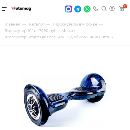
0
—
—
—
Главная
Каталог
Гироскутеры в Москве
—
Гироскутер 10" от 7490 руб. в Москве
Гироскутер Smart Balance SUV 10 дюймов Синий Огонь