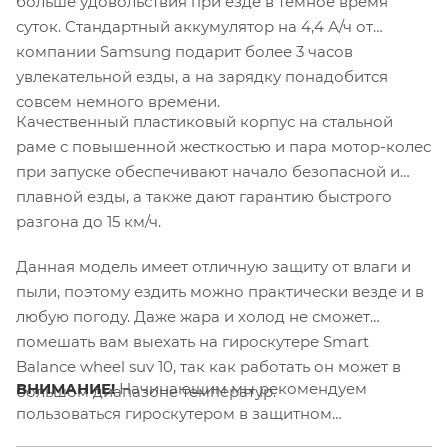
больше удовольствия при езде в темное время
суток. Стандартный аккумулятор на 4,4 А/ч от
компании Samsung подарит более 3 часов
увлекательной езды, а на зарядку понадобится
совсем немного времени.
Качественный пластиковый корпус на стальной
раме с повышенной жесткостью и пара мотор-колес
при запуске обеспечивают начало безопасной и
плавной езды, а также дают гарантию быстрого
разгона до 15 км/ч.
Данная модель имеет отличную защиту от влаги и
пыли, поэтому ездить можно практически везде и в
любую погоду. Даже жара и холод не сможет
помешать вам выехать на гироскутере Smart
Balance wheel suv 10, так как работать он может в
ВНИМАНИЕ!
Начинающим мы рекомендуем
большом диапазоне температур.
пользоваться гироскутером в защитном
снаряжении.