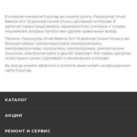
В интернет-магазине Futumag вы можете купить «Гироскутер Smart
Balance SUV 10 дюймов Синий Огонь с доставкой по Москве. В
карточке товара представлены характеристики, описание и отзывы
покупателей, которые помогут вам сделать правильный выбор.
Помимо «Гироскутер Smart Balance SUV 10 дюймов Синий Огонь у нас
большой каталог электротранспорта: электросамокаты,
электровелосипеды, гироскутеры, электроскутеры, электрические
трициклы, электроснегокаты и другой транспорт. Все товары доступны
по выгодным ценам с доставкой и самовывозом в Москве.
Вы всегда можете оформить и оплатить заказ онлайн на официальном
сайте Futumag.
КАТАЛОГ
АКЦИИ
РЕМОНТ И СЕРВИС