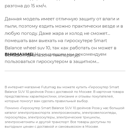
разгона до 15 км/ч.
Данная модель имеет отличную защиту от влаги и
пыли, поэтому ездить можно практически везде и в
любую погоду. Даже жара и холод не сможет
помешать вам выехать на гироскутере Smart
Balance wheel suv 10, так как работать он может в
ВНИМАНИЕ!
Начинающим мы рекомендуем
большом диапазоне температур.
пользоваться гироскутером в защитном
снаряжении.
В интернет-магазине Futumag вы можете купить «Гироскутер Smart
Balance SUV 10 дюймов Роза с доставкой по Москве. В карточке товара
представлены характеристики, описание и отзывы покупателей,
которые помогут вам сделать правильный выбор.
Помимо «Гироскутер Smart Balance SUV 10 дюймов Роза у нас большой
каталог электротранспорта: электросамокаты, электровелосипеды,
гироскутеры, электроскутеры, электрические трициклы,
электроснегокаты и другой транспорт. Все товары доступны по
выгодным ценам с доставкой и самовывозом в Москве.