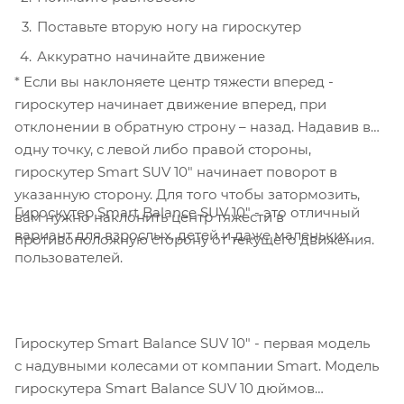
Поставьте вторую ногу на гироскутер
Аккуратно начинайте движение
* Если вы наклоняете центр тяжести вперед -
гироскутер начинает движение вперед, при
отклонении в обратную строну – назад. Надавив в
одну точку, с левой либо правой стороны,
гироскутер Smart SUV 10" начинает поворот в
указанную сторону. Для того чтобы затормозить,
Гироскутер Smart Balance SUV 10" - это отличный
вам нужно наклонить центр тяжести в
вариант для взрослых, детей и даже маленьких
противоположную сторону от текущего движения.
пользователей.
Гироскутер Smart Balance SUV 10" - первая модель
с надувными колесами от компании Smart. Модель
гироскутера Smart Balance SUV 10 дюймов