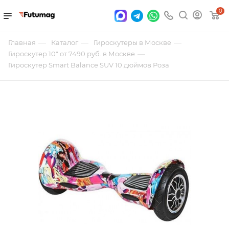
0
—
—
—
Главная
Каталог
Гироскутеры в Москве
—
Гироскутер 10" от 7490 руб. в Москве
Гироскутер Smart Balance SUV 10 дюймов Роза