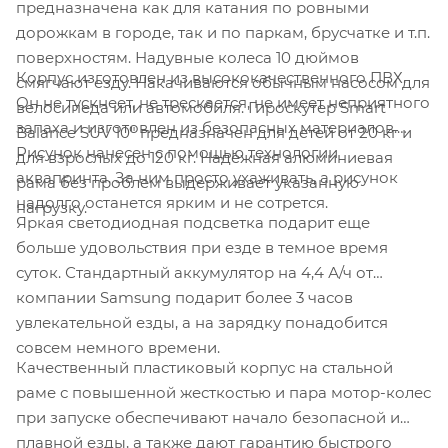
предназначена как для катания по ровными
дорожкам в городе, так и по паркам, брусчатке и т.п.
поверхностям. Надувные колеса 10 дюймов
Корпус изготовлен из высококачественного ПВХ.
смягчают езду. Накачиваются обычным насосом для
Он не тускнеет, не трескается, не имеет неприятного
велосипеда или автомобиля. Гироскутер Smart
запаха и изготовлен из безопасных материалов.
Balance SUV 10" предназначен для детей от 20 кг и
Рисунок нанесен с помощью технологии
для взрослых до 120 кг. Надежная алюминиевая
аквапринта. За ним просто ухаживать, а рисунок
рама без проблем выдерживает указанную
надолго останется ярким и не сотрется.
нагрузку.
Яркая светодиодная подсветка подарит еще
больше удовольствия при езде в темное время
суток. Стандартный аккумулятор на 4,4 А/ч от
компании Samsung подарит более 3 часов
увлекательной езды, а на зарядку понадобится
совсем немного времени.
Качественный пластиковый корпус на стальной
раме с повышенной жесткостью и пара мотор-колес
при запуске обеспечивают начало безопасной и
плавной езды, а также дают гарантию быстрого