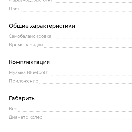
Фары/Ходовые огни
Цвет
Общие характеристики
Cамобалансировка
Время зарядки
Комплектация
Музыка Bluetooth
Приложение
Габариты
Вес
Диаметр колес