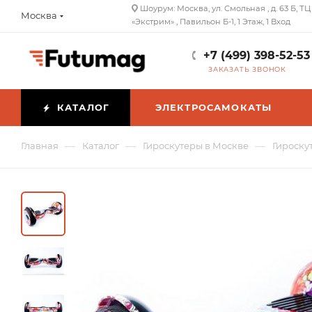
Шоурум: Москва, ул. Смольная , д. 63 Б, ТЦ
Москва
«Экстрим» , Павильон Б-1, 1 Этаж, 1 Вход
+7 (499) 398-52-53
ЗАКАЗАТЬ ЗВОНОК
КАТАЛОГ
ЭЛЕКТРОСАМОКАТЫ
—
—
—
Главная
Каталог
Гироскутеры в Москве
Гироску