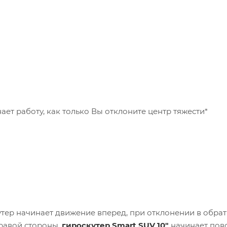
ает работу, как только Вы отклоните центр тяжести*
кутер начинает движение вперед, при отклонении в обра
правой стороны,
гироскутер Smart SUV 10"
начинает пов