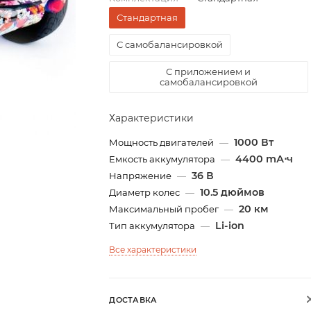
Стандартная
С самобалансировкой
С приложением и
самобалансировкой
Характеристики
1000 Вт
Мощность двигателей
—
4400 mА⋅ч
Емкость аккумулятора
—
36 В
Напряжение
—
10.5 дюймов
Диаметр колес
—
20 км
Максимальный пробег
—
Li-ion
Тип аккумулятора
—
Все характеристики
ДОСТАВКА