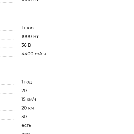
Li-ion
1000 Вт
36 В
4400 mА⋅ч
1 год
20
15 км/ч
20 км
30
есть