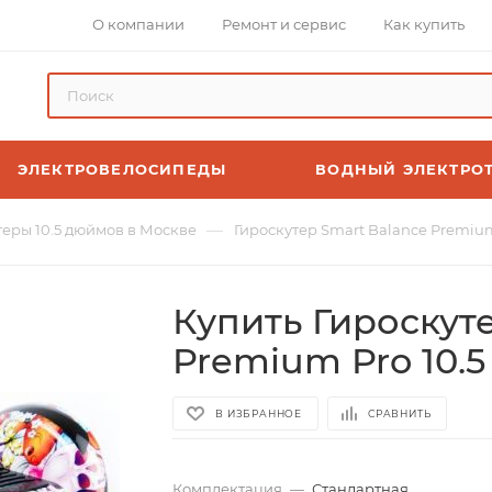
О компании
Ремонт и сервис
Как купить
ЭЛЕКТРОВЕЛОСИПЕДЫ
ВОДНЫЙ ЭЛЕКТРО
—
теры 10.5 дюймов в Москве
Гироскутер Smart Balance Premium
Купить Гироскут
Premium Pro 10.
В ИЗБРАННОЕ
СРАВНИТЬ
Комплектация
—
Стандартная