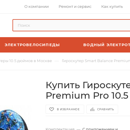
О компании
Ремонт и сервис
Как купить
ЭЛЕКТРОВЕЛОСИПЕДЫ
ВОДНЫЙ ЭЛЕКТРО
—
теры 10.5 дюймов в Москве
Гироскутер Smart Balance Premiu
Купить Гироскут
Premium Pro 10.
В ИЗБРАННОЕ
СРАВНИТЬ
Комплектация
—
С приложением и