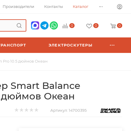
...
Производители
Контакты
Каталог
0
0
0
ТРАНСПОРТ
ЭЛЕКТРОСКУТЕРЫ
m Pro 10.5 дюймов Океан
ер Smart Balance
5 дюймов Океан
Артикул:
14700395