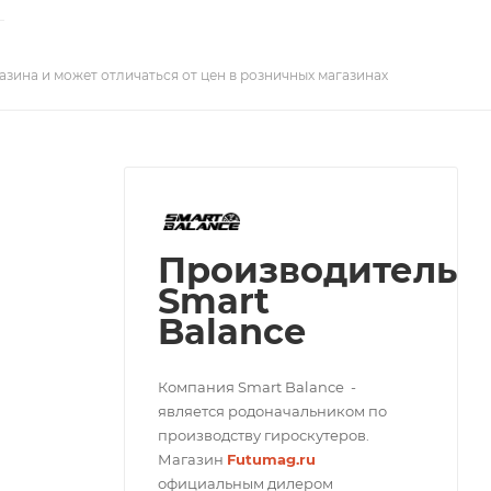
азина и может отличаться от цен в розничных магазинах
Производитель
Smart
Balance
Компания Smart Balance -
является родоначальником по
производству гироскутеров.
Магазин
Futumag.ru
официальным дилером