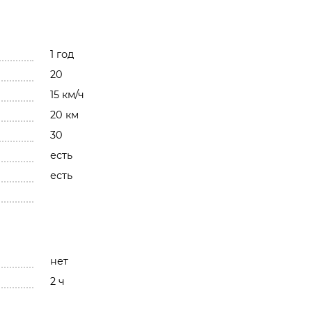
1 год
20
15 км/ч
20 км
30
есть
есть
нет
2 ч