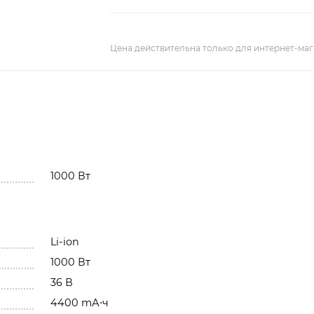
Цена действительна только для интернет-маг
1000 Вт
Li-ion
1000 Вт
36 В
4400 mА⋅ч