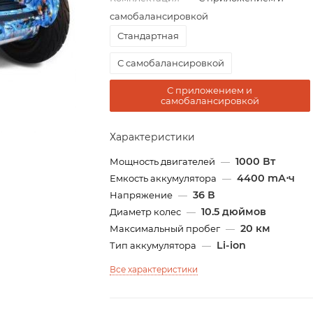
самобалансировкой
Стандартная
С самобалансировкой
С приложением и
самобалансировкой
Характеристики
1000 Вт
Мощность двигателей
—
4400 mА⋅ч
Емкость аккумулятора
—
36 В
Напряжение
—
10.5 дюймов
Диаметр колес
—
20 км
Максимальный пробег
—
Li-ion
Тип аккумулятора
—
Все характеристики