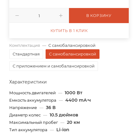
В КОРЗИНУ
КУПИТЬ В 1 КЛИК
Комплектация
—
С самобалансировкой
Стандартная
С самобалансировкой
С приложением и самобалансировкой
Характеристики
1000 Вт
Мощность двигателей
—
4400 mА⋅ч
Емкость аккумулятора
—
36 В
Напряжение
—
10.5 дюймов
Диаметр колес
—
20 км
Максимальный пробег
—
Li-ion
Тип аккумулятора
—