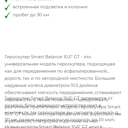
встроенная подсветка и колонки
пробег до 30 км
Гироскутер Smart Balance 10.5" GT - это
универсальная модель гироскутера, подходящая
как для передвижения по асфальтированной
дороге, так и по загородной местности. Большие
надувные колеса диаметром 10.5 дюймов
обеспечивают мягкость передвижения, сглаживают
Гироскутер Smart Balance 10.5" GT заряжается от
неровности, а также позволяют преодолевать
розетки, блок зарядного устройства идет в
различные препятствия. Модель гироскутера Smart
комплекте. На гироскутере вы сможете проехать до
10.5" GT может эксплуатироваться как взрослым, так
30 км, развив максимальную скорость до 20 км/ч.
и ребенком, платформа и датчики на ней
Новые модели Smart Balance 10.5" GT идут с