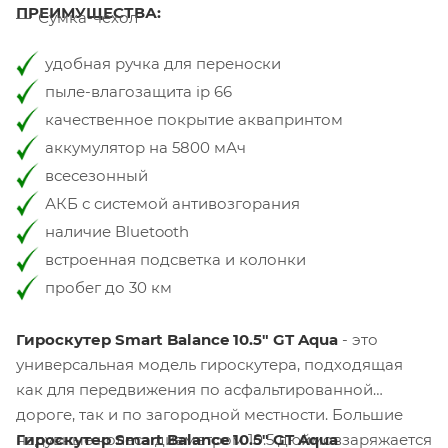
ПРЕИМУЩЕСТВА:
Сумка-чехол
удобная ручка для переноски
пыле-влагозащита ip 66
качественное покрытие аквапринтом
аккумулятор на 5800 мАч
всесезонный
АКБ с системой антивозгорания
наличие Bluetooth
встроенная подсветка и колонки
пробег до 30 км
Гироскутер Smart Balance 10.5" GT Aqua
- это
универсальная модель гироскутера, подходящая
как для передвижения по асфальтированной
дороге, так и по загородной местности. Большие
надувные колеса диаметром 10.5 дюймов
Гироскутер Smart Balance 10.5" GT Aqua
заряжается