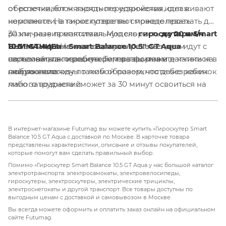
обеспечивают мягкость передвижения, сглаживают
от розетки, блок зарядного устройства идет в
неровности, а также позволяют преодолевать
комплекте. На гироскутере вы сможете проехать до
различные препятствия. Модель
30 км, развив максимальную скорость
гироскутера Smart
до 20 км/ч
.
10.5" GT Aqua
Новые модели
ВНИМАНИЕ!
Начинающим мы рекомендуем
может эксплуатироваться как
Smart Balance 10.5" GT Aqua
идут с
взрослым, так и ребенком, платформа и датчики на
системой влагозащиты. Теперь вы можете кататься в
пользоваться гироскутером в защитном
ней расположены таким образом, что даже ребенок
любую непогоду по любой поверхности без каких
снаряжении.
малого возраста сможет за 30 минут освоиться на
либо затруднений.
данной модели.
В интернет-магазине Futumag вы можете купить «Гироскутер Smart
Balance 10.5 GT Aqua с доставкой по Москве. В карточке товара
представлены характеристики, описание и отзывы покупателей,
которые помогут вам сделать правильный выбор.
Помимо «Гироскутер Smart Balance 10.5 GT Aqua у нас большой каталог
электротранспорта: электросамокаты, электровелосипеды,
гироскутеры, электроскутеры, электрические трициклы,
электроснегокаты и другой транспорт. Все товары доступны по
выгодным ценам с доставкой и самовывозом в Москве.
Вы всегда можете оформить и оплатить заказ онлайн на официальном
сайте Futumag.