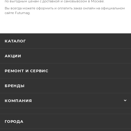
по выгодным ценам с доставкой и самовывозом в Москве.
7-скоростная система передач Shimano Tourney с
Вы всегда можете оформить и оплатить заказ онлайн на официальном
сайте Futumag.
удобными переключателями системы Micro Shift;
отличная маневренность и управляемость.
КАТАЛОГ
АКЦИИ
РЕМОНТ И СЕРВИС
БРЕНДЫ
КОМПАНИЯ
ГОРОДА