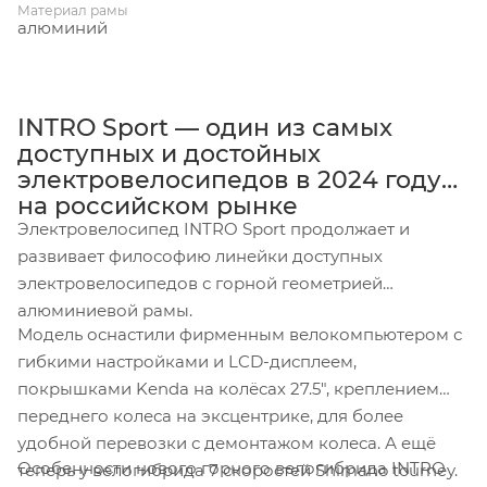
Материал рамы
алюминий
INTRO Sport — один из самых
доступных и достойных
электровелосипедов в 2024 году
на российском рынке
Электровелосипед INTRO Sport продолжает и
развивает философию линейки доступных
электровелосипедов с горной геометрией
алюминиевой рамы.
Модель оснастили фирменным велокомпьютером с
гибкими настройками и LCD-дисплеем,
покрышками Kenda на колёсах 27.5", креплением
переднего колеса на эксцентрике, для более
удобной перевозки с демонтажом колеса. А ещё
Особенности нового горного велогибрида INTRO
теперь у велогибрида 7 скоростей Shimano tourney.