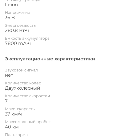
Li-ion
Напряжение
36 В
Энергоемкость
280.8 Вт⋅ч
Емкость аккумулятора
7800 mА⋅ч
Эксплуатационные характеристики
Звуковой сигнал
нет
Количество колес
Двухколесный
Количество скоростей
7
Макс. скорость
37 км/ч
Максимальный пробег
40 км
Платформа