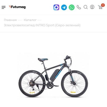
0
—
—
Главная
Каталог
Электровелосипед INTRO Sport (Серо-зеленый)