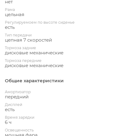
нет
Рама
цельная
Регулируемоем по высоте сиденье
есть
Тип передачи
цепная 7 скоростей
Тормоза задние
дисковые механические
Тормоза передние
дисковые механические
Общие характеристики
Амортизатор
передний
Дисплей
есть
Время зарядки
6 ч
Освещенность
мощная фара