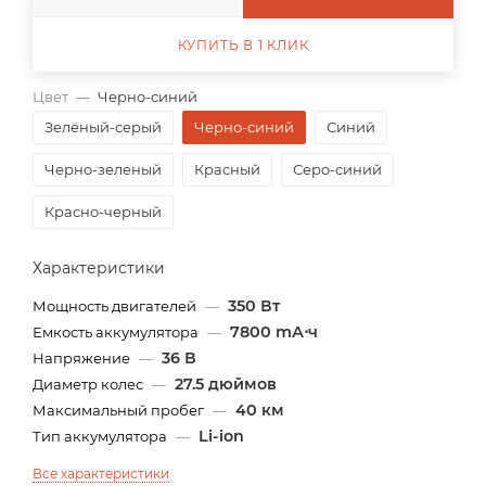
КУПИТЬ В 1 КЛИК
Цвет
—
Черно-синий
Зелёный-серый
Черно-синий
Синий
Черно-зеленый
Красный
Серо-синий
Красно-черный
Характеристики
350 Вт
Мощность двигателей
—
7800 mА⋅ч
Емкость аккумулятора
—
36 В
Напряжение
—
27.5 дюймов
Диаметр колес
—
40 км
Максимальный пробег
—
Li-ion
Тип аккумулятора
—
Все характеристики