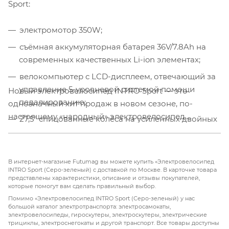
Sport:
электромотор 350W;
съёмная аккумуляторная батарея 36V/7.8Ah на
современных качественных Li-ion элементах;
велокомпьютер с LCD-дисплеем, отвечающий за
управление 5-уровневой системой помощи
Новый электровелосипед INTRO Sport — это
педалированию;
однозначный хит продаж в новом сезоне, по-
настоящему «народный» электровелосипед,
27,5" спицованные колёса на усиленных двойных
универсальный, надёжный и доступный. Эта модель
ободах;
— оптимальное сочетание практичности,
широкая качественная резина Kenda;
отбросившая всё лишнее и оставившая в себе
В интернет-магазине Futumag вы можете купить «Электровелосипед
быстросъёмное переднее колесо на эксцентрике;
самое главное!
INTRO Sport (Серо-зеленый) с доставкой по Москве. В карточке товара
представлены характеристики, описание и отзывы покупателей,
амортизационная пружинно-эластомерная
которые помогут вам сделать правильный выбор.
вилка;
Помимо «Электровелосипед INTRO Sport (Серо-зеленый) у нас
большой каталог электротранспорта: электросамокаты,
дисковая тормозная система с тормозными
электровелосипеды, гироскутеры, электроскутеры, электрические
трициклы, электроснегокаты и другой транспорт. Все товары доступны
дисками 160 мм;