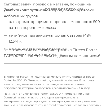
бытовых задач: поездок в магазин, помощи на
Особенности модели PORTER FAT 500 UP!
участке, комфортных велопрогулок и перевозки
небольших грузов.
электромотор прямого привода мощностью 500
ватт на переднем колесе;
литий-ионная аккумуляторная батарея (48V
12,5Ah);
алюминиевая рама с передней
Электрический велогибрид трицикл Eltreco Porter
амортизационной вилкой;
FAT 500 UP! станет вашим надёжным помощником!
широкие колёса 20" х 3.0" на двойных усиленных
колёсных ободах;
передний тормоз — дисковый механический,
В интернет-магазине Futumag вы можете купить «Трицикл Eltreco
Porter Fat 500 UP! Темно-синий с доставкой по Москве. В карточке
задний — роллерный;
товара представлены характеристики, описание и отзывы
покупателей, которые помогут вам сделать правильный выбор.
стальные полноразмерные крылья;
Помимо «Трицикл Eltreco Porter Fat 500 UP! Темно-синий у нас
большой каталог электротранспорта: электросамокаты,
лёгкая корзина на руле и задняя вместительная
электровелосипеды, гироскутеры, электроскутеры, электрические
корзина;
трициклы, электроснегокаты и другой транспорт. Все товары доступны