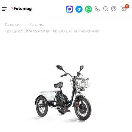
0
—
—
Главная
Каталог
Трицикл Eltreco Porter Fat 500 UP! Темно-синий