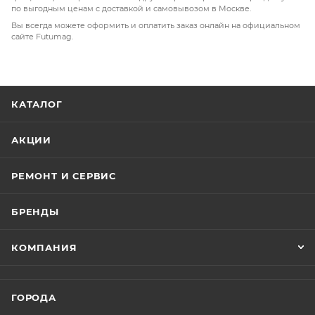
по выгодным ценам с доставкой и самовывозом в Москве.
передняя яркая светодиодная фара;
Вы всегда можете оформить и оплатить заказ онлайн на официальном
сайте Futumag.
максимальная нагрузка — до 110 кг;
максимальная скорость — до 30 км/ч;
пробег на одной зарядке — до 50 км.
КАТАЛОГ
АКЦИИ
РЕМОНТ И СЕРВИС
БРЕНДЫ
КОМПАНИЯ
ГОРОДА