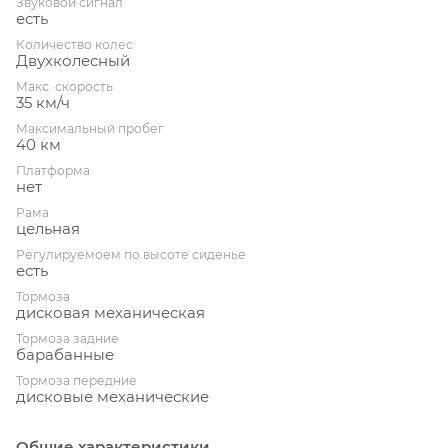
Звуковой сигнал
есть
Количество колес
Двухколесный
Макс. скорость
35 км/ч
Максимальный пробег
40 км
Платформа
нет
Рама
цельная
Регулируемоем по высоте сиденье
есть
Тормоза
дисковая механическая
Тормоза задние
барабанные
Тормоза передние
дисковые механические
Общие характеристики