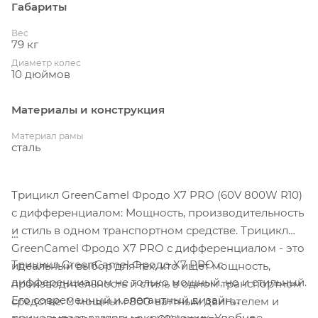
Габариты
Вес
79 кг
Диаметр колес
10 дюймов
Материалы и конструкция
Материал рамы
сталь
Трицикл GreenCamel Фродо X7 PRO (60V 800W R10)
с дифференциалом: Мощность, производительность
и стиль в одном транспортном средстве. Трицикл
GreenCamel Фродо X7 PRO с дифференциалом - это
Трицикл GreenCamel Фродо X7 PRO с
идеальный выбор для тех, кто ищет мощность,
дифференциалом не только мощный, но и стильный.
производительность и стиль в одном транспортном
Его современный и элегантный дизайн
средстве. С мощным 800-ваттным двигателем и
приковывает взгляды окружающих. Удобное