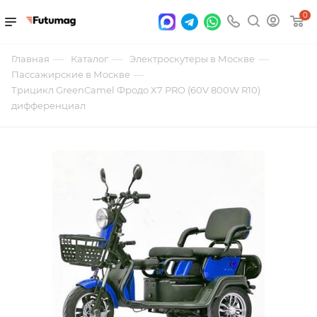
0
—
—
—
Главная
Каталог
Электроскутеры в Москве
—
Пассажирские в Москве
Трицикл GreenCamel Фродо X7 PRO (60V 800W R10)
дифференциал