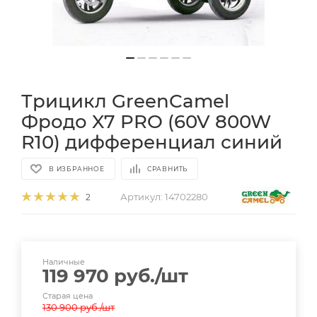
Трицикл GreenCamel
Фродо X7 PRO (60V 800W
R10) дифференциал синий
В ИЗБРАННОЕ
СРАВНИТЬ
Артикул:
14702280
2
Наличные
119 970
руб.
/шт
Старая цена
130 900
руб.
/шт