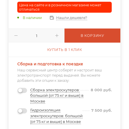
Цена на сайте и в розничном магазине может
отличаться
В наличии
Нашли дешевле?
В КОРЗИНУ
КУПИТЬ В 1 КЛИК
Сборка и подготовка к поездке
Наш сервисный центр соберёт и настроит ваш
электротранспорт перед выдачей. Вы можете
добавить эти опции к заказу:
Сборка электроскутеров:
8 000
руб.
большой (от 75 кг и выше) в
Москве
Гидроизоляция
7 500
руб.
электроскутеров: большой
(от 75 кг и выше) в Москве