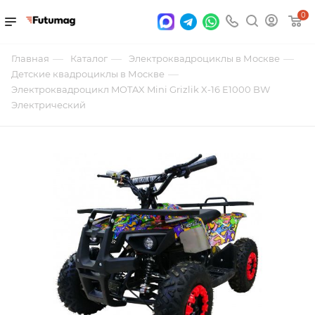
0
—
—
—
Главная
Каталог
Электроквадроциклы в Москве
—
Детские квадроциклы в Москве
Электроквадроцикл MOTAX Mini Grizlik X-16 E1000 BW
Электрический