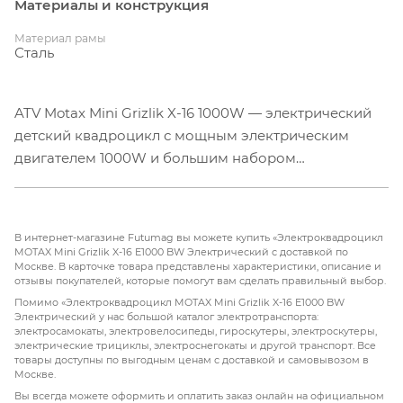
Материалы и конструкция
Материал рамы
Сталь
ATV Motax Mini Grizlik X-16 1000W — электрический
детский квадроцикл с мощным электрическим
двигателем 1000W и большим набором
регулировок. Этот квадроцикл подойдёт для детей в
возрасте от 3 до 8 лет.
В интернет-магазине Futumag вы можете купить «Электроквадроцикл
ATV Motax Mini Grizlik X-16 1000W оборудован 6-
MOTAX Mini Grizlik X-16 E1000 BW Электрический с доставкой по
Москве. В карточке товара представлены характеристики, описание и
дюймовыми колёсами. Квадроцикл имеет богатую
отзывы покупателей, которые помогут вам сделать правильный выбор.
базовую комплектацию: он оборудован пультом
Помимо «Электроквадроцикл MOTAX Mini Grizlik X-16 E1000 BW
дистанционной остановки и запуска двигателя,
Электрический у нас большой каталог электротранспорта:
электросамокаты, электровелосипеды, гироскутеры, электроскутеры,
ограничителем скорости с тремя режимами (5, 15, 30
электрические трициклы, электроснегокаты и другой транспорт. Все
км/ч), информативным индикатором остаточного
товары доступны по выгодным ценам с доставкой и самовывозом в
Москве.
заряда батарей, расположенным на правой
Вы всегда можете оформить и оплатить заказ онлайн на официальном