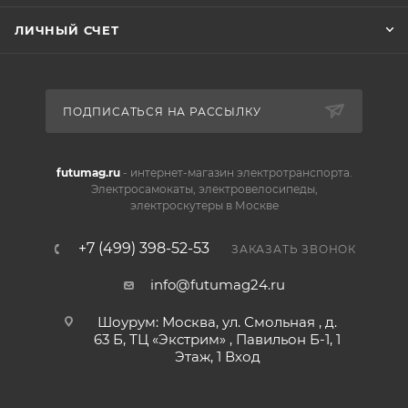
первого опыта вождения, так и для активной езды
по дачным дорожкам и лесопарковым зонам.
ЛИЧНЫЙ СЧЕТ
Отсутствие шума выхлопа, дыма, наличия бензина и
масла, делает этот квадроцикл невидимкой в
городских парках и скверах! Компактные размеры и
ПОДПИСАТЬСЯ НА РАССЫЛКУ
отсутствие запахов горючего позволяют перевозить
его в багажнике легкового автомобиля.
futumag.ru
- интернет-магазин электротранспорта.
Электросамокаты, электровелосипеды,
электроскутеры в Москве
+7 (499) 398-52-53
ЗАКАЗАТЬ ЗВОНОК
info@futumag24.ru
Шоурум: Москва, ул. Смольная , д.
63 Б, ТЦ «Экстрим» , Павильон Б-1, 1
Этаж, 1 Вход