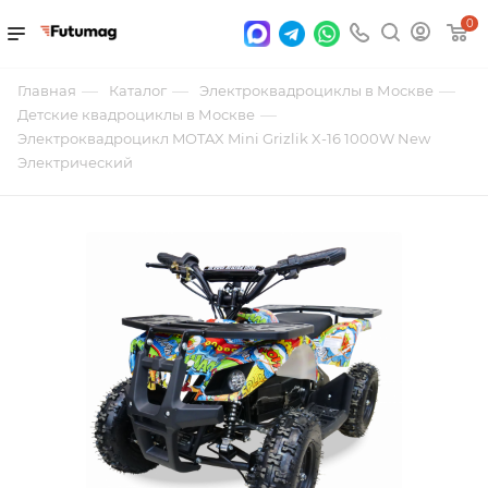
0
—
—
—
Главная
Каталог
Электроквадроциклы в Москве
—
Детские квадроциклы в Москве
Электроквадроцикл MOTAX Mini Grizlik X-16 1000W New
Электрический