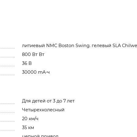
литиевый NMC Boston Swing. гелевый SLA Chilw
800 Вт Вт
36 В
30000 mА⋅ч
Для детей от 3 до 7 лет
Четырехколесный
20 км/ч
35 км
цепной привод