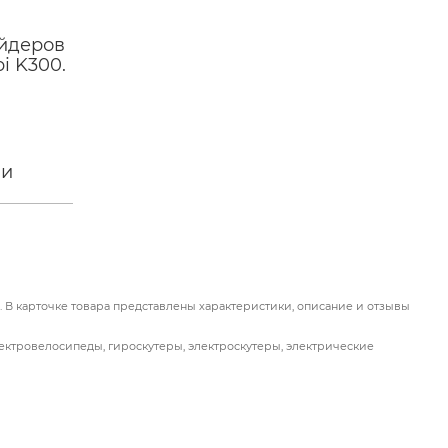
айдеров
i K300.
 и
 до 35
енен
а
ьского
ся
) на
 В карточке товара представлены характеристики, описание и отзывы
в
ль,
лектровелосипеды, гироскутеры, электроскутеры, электрические
шиной
твенное