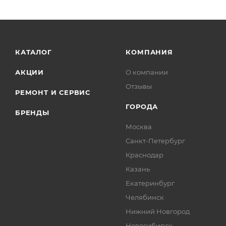
отношение к технике в дальнейшем.
КАТАЛОГ
КОМПАНИЯ
АКЦИИ
О компании
Отзывы
РЕМОНТ И СЕРВИС
ГОРОДА
БРЕНДЫ
Москва
Санкт-Петербург
Краснодар
Казань
Екатеринбург
Челябинск
Нижний Новгород
Новосибирск