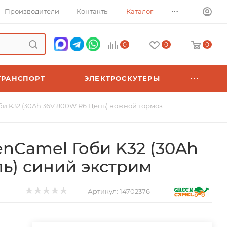
...
Производители
Контакты
Каталог
0
0
0
ТРАНСПОРТ
ЭЛЕКТРОСКУТЕРЫ
и K32 (30Ah 36V 800W R6 Цепь) ножной тормоз
nCamel Гоби K32 (30Ah
ь) синий экстрим
Артикул:
14702376