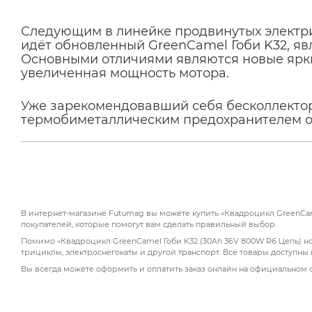
Следующим в линейке продвинутых электри
идёт обновленный GreenCamel Гоби K32, я
Основными отличиями являются новые ярк
увеличенная мощность мотора.
Уже зарекомендовавший себя бесколлекто
термобиметаллическим предохранителем от
цепным приводом. На полном зарядке квадри
км. В традиционной конструкции подвески
передний тормоз на гидравлический ножно
рулевом рычаге. По-прежнему присутствуе
контроля L-N-H (Низкий -Нормальный - Выс
поворотом ключа зажигания на руле и рыч
В интернет-магазине Futumag вы можете купить «Квадроцикл GreenCame
фальшбаке. Значительным улучшением в ко
покупателей, которые помогут вам сделать правильный выбор.
пультов-брелоков сигнализации, с помощью
Помимо «Квадроцикл GreenCamel Гоби K32 (30Ah 36V 800W R6 Цепь) нож
запускать дистанционный поиск квадроцик
трициклы, электроснегокаты и другой транспорт. Все товары доступны
Вы всегда можете оформить и оплатить заказ онлайн на официальном 
GreenCamel Гоби K32 станет увлекательно
для совместного времяпрепровождения дет
характеристик, так и конструктивной сост