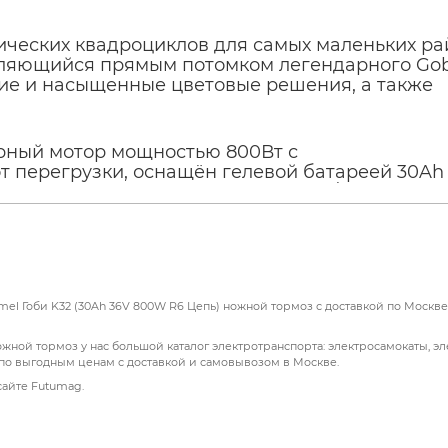
ческих квадроциклов для самых маленьких р
вляющийся прямым потомком легендарного Gob
ие и насыщенные цветовые решения, а также
рный мотор мощностью 800Вт с
 перегрузки, оснащён гелевой батареей 30Ah
к способен разогнаться до 20 км/ч и проехать
 с четырьмя пружинными амортизаторами, зам
й, а задний остался дисковым механическим н
т трехскоростной ключ-переключатель родител
окий уровень). Запуск двигателя осуществляет
агом переключения движения (вкл/выкл/реверс
l Гоби K32 (30Ah 36V 800W R6 Цепь) ножной тормоз с доставкой по Москве.
мплектации является наличие двух комплекто
 которым можно включать и отключать двигате
ной тормоз у нас большой каталог электротранспорта: электросамокаты, э
ла и ставить на сигнализацию.
 по выгодным ценам с доставкой и самовывозом в Москве.
сайте Futumag.
й технологичной игрушкой и тренировочной ма
ей и родителей за изучением, как ездовых
авляющей аппарата, прививая интерес и ответс