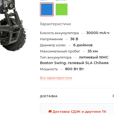
Характеристики
30000 mА⋅ч
Емкость аккумулятора
—
36 В
Напряжение
—
6 дюймов
Диаметр колес
—
35 км
Максимальный пробег
—
литиевый NMC
Тип аккумулятора
—
Boston Swing. гелевый SLA Chilwee
800 Вт Вт
Мощность
—
Все характеристики
ДОСТАВКА
🚚 Доставка СДЭК и другими ТК