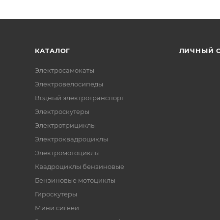
КАТАЛОГ
ЛИЧНЫЙ 
Электросамокаты
Электровелосипеды
Водный электротранспорт
Электроскутеры
Электротрициклы
Электроквадроциклы
Электромотоциклы
Квадроциклы бензиновые
Бензиновые мотоциклы
Гироскутеры
Мини сигвеи