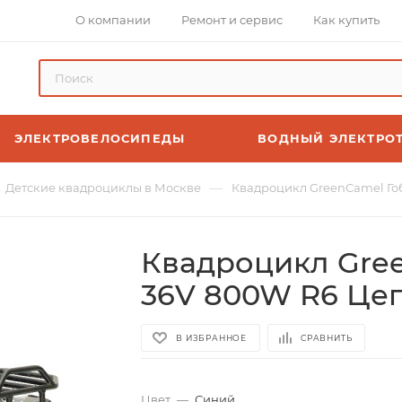
О компании
Ремонт и сервис
Как купить
ЭЛЕКТРОВЕЛОСИПЕДЫ
ВОДНЫЙ ЭЛЕКТРО
—
Детские квадроциклы в Москве
Квадроцикл GreenCamel Гоб
Квадроцикл Gree
36V 800W R6 Цеп
В ИЗБРАННОЕ
СРАВНИТЬ
Цвет
—
Синий