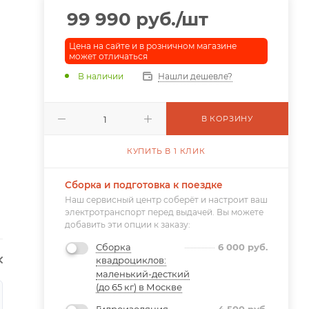
99 990
руб.
/шт
Цена на сайте и в розничном магазине
может отличаться
В наличии
Нашли дешевле?
В КОРЗИНУ
КУПИТЬ В 1 КЛИК
Сборка и подготовка к поездке
Наш сервисный центр соберёт и настроит ваш
электротранспорт перед выдачей. Вы можете
добавить эти опции к заказу:
Сборка
6 000
руб.
квадроциклов:
маленький-десткий
(до 65 кг) в Москве
Гидроизоляция