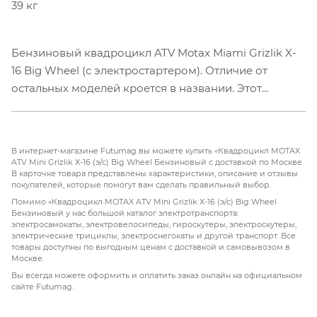
39 кг
Бензиновый квадроцикл ATV Motax Miami Grizlik X-
16 Big Wheel (с электростартером). Отличие от
остальных моделей кроется в названии. Этот
квадроцикл оборудован 6-дюймовыми колёсами с
шинами низкого давления и увеличенного размера,
что позволяет получить больший ездовой комфорт
В интернет-магазине Futumag вы можете купить «Квадроцикл MOTAX
и проходимость за счёт увеличенного клиренса.
ATV Mini Grizlik Х-16 (э/с) Big Wheel Бензиновый с доставкой по Москве.
В карточке товара представлены характеристики, описание и отзывы
Отлично подойдёт для детей от 3 до 8 лет.
покупателей, которые помогут вам сделать правильный выбор.
Помимо «Квадроцикл MOTAX ATV Mini Grizlik Х-16 (э/с) Big Wheel
Квадроцикл оборудован компактным, двухтактным
Бензиновый у нас большой каталог электротранспорта:
электросамокаты, электровелосипеды, гироскутеры, электроскутеры,
бензиновым двигателем объёмом 50 куб. см. в паре
электрические трициклы, электроснегокаты и другой транспорт. Все
с фрикционным сцеплением центробежного типа.
товары доступны по выгодным ценам с доставкой и самовывозом в
Москве.
Это обуславливает простоту и надежность
Вы всегда можете оформить и оплатить заказ онлайн на официальном
конструкции. Квадроцикл имеет неплохую базовую
сайте Futumag.
комплектацию: он оборудован электрическим