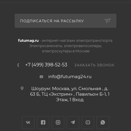
квадроцикл. Детский квадроцикл оборудован
передним и задним багажниками и прочным
передним бампером. Эта модель отлично подойдёт
ПОДПИСАТЬСЯ НА РАССЫЛКУ
как для получения первого опыта вождения, так и
для активной езды по дачным дорожкам и
лесопарковым зонам.
futumag.ru
- интернет-магазин электротранспорта.
Электросамокаты, электровелосипеды,
электроскутеры в Москве
+7 (499) 398-52-53
ЗАКАЗАТЬ ЗВОНОК
info@futumag24.ru
Шоурум: Москва, ул. Смольная , д.
63 Б, ТЦ «Экстрим» , Павильон Б-1, 1
Этаж, 1 Вход