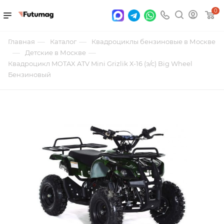
0
—
—
Главная
Каталог
Квадроциклы бензиновые в Москве
—
—
Детские в Москве
Квадроцикл MOTAX ATV Mini Grizlik Х-16 (э/с) Big Wheel
Бензиновый