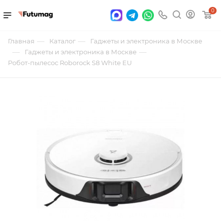
0
—
—
Главная
Каталог
Гаджеты и электроника в Москве
—
—
Гаджеты и электроника в Москве
Робот-пылесос Roborock S8 White EU