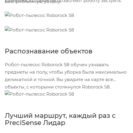
давления, которые не позволяют роботу застрять.
беспроблемную уборку.
Распознавание объектов
Робот-пылесос Roborock S8 обучен узнавать
предметы на полу, чтобы уборка была максимально
деликатной и точной. Вы увидите на карте все
объекты, с которыми столкнулся Roborock S8.
Лучший маршрут, каждый раз с
PreciSense Лидар