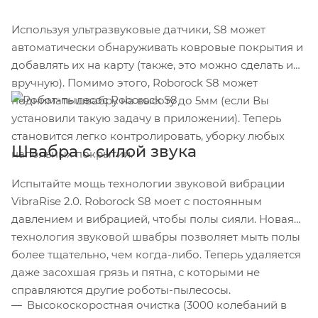
Используя ультразвуковые датчики, S8 может
автоматически обнаруживать ковровые покрытия и
добавлять их на карту (также, это можно сделать и
вручную). Помимо этого, Roborock S8 может
поднимать швабру на высоту до 5мм (если Вы
установили такую задачу в приложении). Теперь
становится легко контролировать, уборку любых
Швабра с силой звука
напольных покрытий.
Испытайте мощь технологии звуковой вибрации
VibraRise 2.0. Roborock S8 моет с постоянным
давлением и вибрацией, чтобы полы сияли. Новая
технология звуковой швабры позволяет мыть полы
более тщательно, чем когда-либо. Теперь удаляется
даже засохшая грязь и пятна, с которыми не
справляются другие роботы-пылесосы.
Высокоскоростная очистка (3000 колебаний в