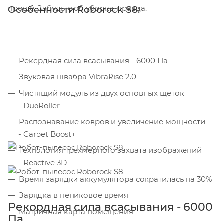
проще. Забудьте об уборке, правда.
Особенности Roborock S8:
Рекордная сила всасывания - 6000 Па
Звуковая швабра VibraRise 2.0
Чистящий модуль из двух основных щеток
- DuoRoller
Распознавание ковров и увеличение мощности
- Carpet Boost+
Технология трехмерного захвата изображений
- Reactive 3D
Время зарядки аккумулятора сократилась на 30%
Зарядка в непиковое время
Рекордная сила всасывания - 6000
Матричная карта помещения
Па