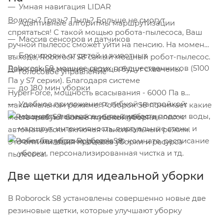
Умная навигация LIDAR
Волосы? Грязь? Пыль? Больше не смогут
Адаптивные алгоритмы маршрутизации
спрятаться! С такой мощью робота-пылесоса, Ваш
Массив сенсоров и датчиков
ручной пылесос сможет уйти на пенсию. На момент
Блокировка от детей и животных
выхода, Roborock S8 самый мощный робот-пылесос.
Roborock S8 мощнее своих предшественников (5100
Даже самые мелкие частицы будут схвачены.
Голосовое управление
Па у S7 серии). Благодаря системе
до 180 мин уборки
HyperForce, мощность всасывания - 6000 Па в
Удобное приложение с гибкой настройкой:
максимальном режиме. Роборок S8 понимает какие
мощность пылесоса, интенсивность подачи воды,
места требуют более глубокой уборки,
маршрут, интенсивность, виртуальные стены и
автоматически включая максимальный режим.
зоны без уборки, уборка по комнате, расписание
Это оптимизация процесса уборки и ресурса
уборки, персонализированная чистка и тд.
пылесоса.
Две щетки для идеальной уборки
В Roborock S8 установлены совершенно новые две
резиновые щетки, которые улучшают уборку