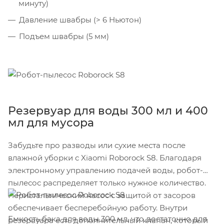
минуту)
Давление швабры (> 6 Ньютон)
Подъем швабры (5 мм)
Резервуар для воды 300 мл и 400
мл для мусора
Забудьте про разводы или сухие места после
влажной уборки с Xiaomi Roborock S8. Благодаря
электронному управлению подачей воды, робот-
пылесос распределяет только нужное количество.
Перистальтический насос с защитой от засоров
обеспечивает бесперебойную работу. Внутри
Емкость бака для воды 300 мл, что достаточно для
резервуара есть дополнительный клапан, который