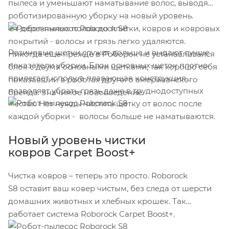
пылеса и уменьшают наматывание волос, выводя
роботизированную уборку на новый уровень.
От деревянных полов до плитки, ковров и ковровых
покрытий - волосы и грязь легко удаляются.
Резиновые щетки служит дольше и выдают лучше
Никогда еще прежде в Роборок не устанавливался
показатели уборки. Блок основных щеток плотно
блок с двумя основными щетками, так хорошо себя
прилегает к полу, а плавающая конструкция
показавший в роботах другого американского
позволяет убрать грязь даже в труднодоступных
бренда. Значимое нововведение.
местах. Нет нужды чистить щетку от волос после
каждой уборки - волосы больше не наматываются.
Новый уровень чистки
ковров Carpet Boost+
Чистка ковров – теперь это просто. Roborock
S8 оставит ваш ковер чистым, без следа от шерсти
домашних животных и хлебных крошек. Так
работает система Roborock Carpet Boost+.