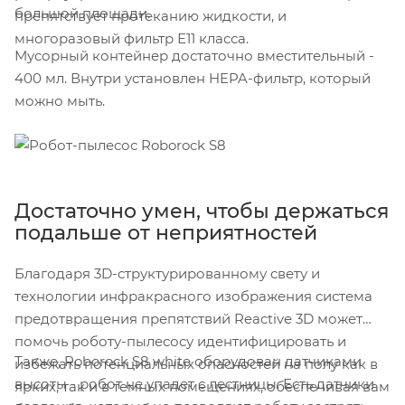
большой площади.
препятствует протеканию жидкости, и
многоразовый фильтр Е11 класса.
Мусорный контейнер достаточно вместительный -
400 мл. Внутри установлен HEPA-фильтр, который
можно мыть.
Достаточно умен, чтобы держаться
подальше от неприятностей
Благодаря 3D-структурированному свету и
технологии инфракрасного изображения система
предотвращения препятствий Reactive 3D может
помочь роботу-пылесосу идентифицировать и
Также, Roborock S8 white оборудован датчиками
избежать потенциальных опасностей на полу как в
высоты - робот не упадет с лестницы. Есть датчики
ярких, так и в темных помещениях, обеспечивая вам