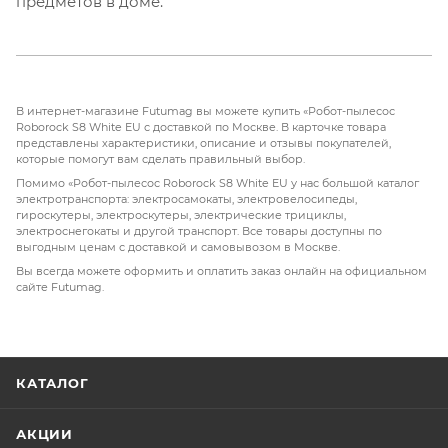
предметов в доме.
В интернет-магазине Futumag вы можете купить «Робот-пылесос
Roborock S8 White EU с доставкой по Москве. В карточке товара
представлены характеристики, описание и отзывы покупателей,
которые помогут вам сделать правильный выбор.
Помимо «Робот-пылесос Roborock S8 White EU у нас большой каталог
электротранспорта: электросамокаты, электровелосипеды,
гироскутеры, электроскутеры, электрические трициклы,
электроснегокаты и другой транспорт. Все товары доступны по
выгодным ценам с доставкой и самовывозом в Москве.
Вы всегда можете оформить и оплатить заказ онлайн на официальном
сайте Futumag.
КАТАЛОГ
АКЦИИ