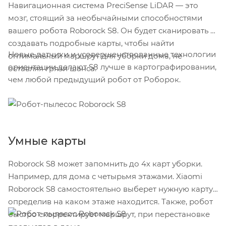
Навигационная система PreciSense LiDAR — это
мозг, стоящий за необычайными способностями
вашего робота Roborock S8. Он будет сканировать и
создавать подробные карты, чтобы найти
Новые датчики и усовершенствованные технологии
оптимальный маршрут для уборки дома, не
ориентации делают S8 лучше в картографировании,
оставляя грязи шанса.
чем любой предыдущий робот от Роборок.
Умные карты
Roborock S8 может запомнить до 4х карт уборки.
Например, для дома с четырьмя этажами. Xiaomi
Roborock S8 самостоятельно выберет нужную карту,
определив на каком этаже находится. Также, робот
быстро скорректирует маршрут, при перестановке