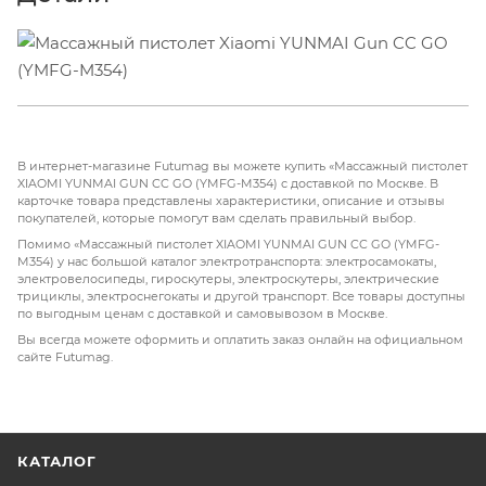
В интернет-магазине Futumag вы можете купить «Массажный пистолет
XIAOMI YUNMAI GUN CC GO (YMFG-M354) с доставкой по Москве. В
карточке товара представлены характеристики, описание и отзывы
покупателей, которые помогут вам сделать правильный выбор.
Помимо «Массажный пистолет XIAOMI YUNMAI GUN CC GO (YMFG-
M354) у нас большой каталог электротранспорта: электросамокаты,
электровелосипеды, гироскутеры, электроскутеры, электрические
трициклы, электроснегокаты и другой транспорт. Все товары доступны
по выгодным ценам с доставкой и самовывозом в Москве.
Вы всегда можете оформить и оплатить заказ онлайн на официальном
сайте Futumag.
КАТАЛОГ