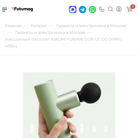
0
—
—
Главная
Каталог
Гаджеты и электроника в Москве
—
—
Гаджеты и электроника в Москве
Массажный пистолет XIAOMI YUNMAI GUN CC GO (YMFG-
M354)