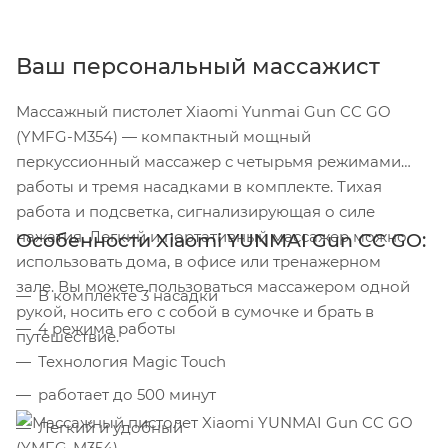
Ваш персональный массажист
Массажный пистолет Xiaomi Yunmai Gun CC GO
(YMFG-M354) — компактный мощный
перкуссионный массажер с четырьмя режимами
работы и тремя насадками в комплекте. Тихая
работа и подсветка, сигнализирующая о силе
нажатия. Легкий и портативный массажер можно
Особенности Xiaomi YUNMAI Gun CC GO:
использовать дома, в офисе или тренажерном
зале. Вы можете пользоваться массажером одной
В комплекте 3 насадки
рукой, носить его с собой в сумочке и брать в
4 режима работы
путешествие.
Технология Magic Touch
работает до 500 минут
Легкий и удобный