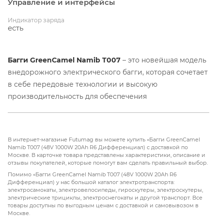
Управление и интерфейсы
Индикатор заряда
есть
Багги GreenCamel Namib T007
– это новейшая модель
внедорожного электрического багги, которая сочетает
в себе передовые технологии и высокую
производительность для обеспечения
непревзойденного вождения. Этот багги оснащен
мощным электрическим двигателем
48V 1000W
и
аккумулятором
20Ah
, что позволяет достигать высоких
В интернет-магазине Futumag вы можете купить «Багги GreenCamel
скоростей и обеспечивает длительное время работы
Namib T007 (48V 1000W 20Ah R6 Дифференциал) с доставкой по
Москве. В карточке товара представлены характеристики, описание и
без подзарядки.
отзывы покупателей, которые помогут вам сделать правильный выбор.
Помимо «Багги GreenCamel Namib T007 (48V 1000W 20Ah R6
Основные характеристики:
Дифференциал) у нас большой каталог электротранспорта:
электросамокаты, электровелосипеды, гироскутеры, электроскутеры,
электрические трициклы, электроснегокаты и другой транспорт. Все
Двигатель:
Мощный электродвигатель
1000W
,
товары доступны по выгодным ценам с доставкой и самовывозом в
Москве.
обеспечивающий отличную динамику.