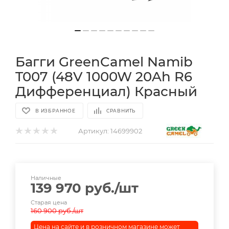
Багги GreenCamel Namib
T007 (48V 1000W 20Ah R6
Дифференциал) Красный
В ИЗБРАННОЕ
СРАВНИТЬ
Артикул:
14699902
Наличные
139 970
руб.
/шт
Старая цена
160 900
руб.
/шт
Цена на сайте и в розничном магазине может