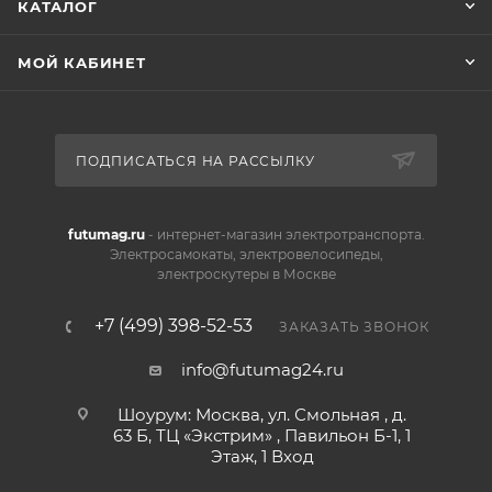
КАТАЛОГ
наличие дифференциала делают движение багги
особенно плавным и тихим.
МОЙ КАБИНЕТ
Задний дисковый ножной гидравлический
тормоз:
Обеспечивает надежное и эффективное
торможение даже в экстремальных условиях.
ПОДПИСАТЬСЯ НА РАССЫЛКУ
Преимущества для пользователя:
futumag.ru
- интернет-магазин электротранспорта.
Электросамокаты, электровелосипеды,
Безопасность:
Дополнительные функции
электроскутеры в Москве
безопасности, такие как ключ для родителей и
надежные тормоза, делают этот багги идеальным
+7 (499) 398-52-53
ЗАКАЗАТЬ ЗВОНОК
для семейного использования.
info@futumag24.ru
Экологичность:
Электрический двигатель не только
тихий, но и экологически чистый, не выделяя
Шоурум: Москва, ул. Смольная , д.
63 Б, ТЦ «Экстрим» , Павильон Б-1, 1
вредных веществ в атмосферу.
Этаж, 1 Вход