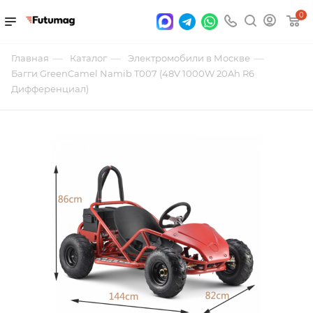
0
—
—
—
Главная
Каталог
Электромобили в Москве
Багги GreenCamel Namib T007 (48V 1000W 20Ah R6
Дифференциал)