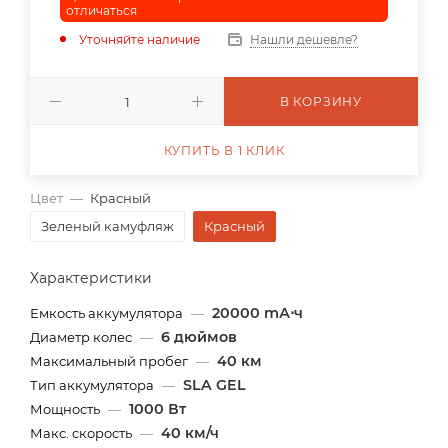
отличаться
Уточняйте наличие
Нашли дешевле?
В КОРЗИНУ
КУПИТЬ В 1 КЛИК
Цвет
—
Красный
Зеленый камуфляж
Красный
Характеристики
20000 mА⋅ч
Емкость аккумулятора
—
6 дюймов
Диаметр колес
—
40 км
Максимальный пробег
—
SLA GEL
Тип аккумулятора
—
1000 Вт
Мощность
—
40 км/ч
Макс. скорость
—