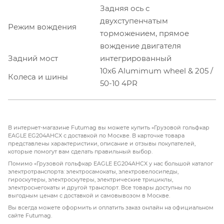
Задняя ось с
двухступенчатым
Режим вождения
торможением, прямое
вождение двигателя
Задний мост
интегрированный
10x6 Alumimum wheel & 205 /
Колеса и шины
50-10 4PR
В интернет-магазине Futumag вы можете купить «Грузовой гольфкар
EAGLE EG204AHCX с доставкой по Москве. В карточке товара
представлены характеристики, описание и отзывы покупателей,
которые помогут вам сделать правильный выбор.
Помимо «Грузовой гольфкар EAGLE EG204AHCX у нас большой каталог
электротранспорта: электросамокаты, электровелосипеды,
гироскутеры, электроскутеры, электрические трициклы,
электроснегокаты и другой транспорт. Все товары доступны по
выгодным ценам с доставкой и самовывозом в Москве.
Вы всегда можете оформить и оплатить заказ онлайн на официальном
сайте Futumag.