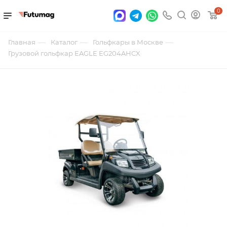
0
—
—
—
Главная
Каталог
Гольфкары в Москве
Грузовой гольфкар EAGLE EG204AHCX