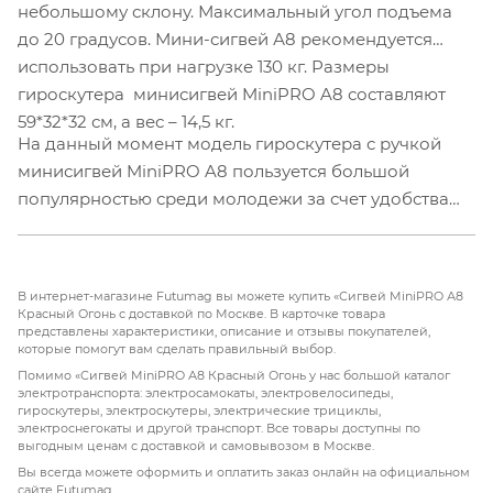
небольшому склону. Максимальный угол подъема
до 20 градусов. Мини-сигвей А8 рекомендуется
использовать при нагрузке 130 кг. Размеры
гироскутера минисигвей MiniPRO A8 составляют
59*32*32 см, а вес – 14,5 кг.
На данный момент модель гироскутера с ручкой
минисигвей MiniPRO A8 пользуется большой
популярностью среди молодежи за счет удобства
эксплуатации, устойчивости и динамики сигвея.
В интернет-магазине Futumag вы можете купить «Сигвей MiniPRO А8
Красный Огонь с доставкой по Москве. В карточке товара
представлены характеристики, описание и отзывы покупателей,
которые помогут вам сделать правильный выбор.
Помимо «Сигвей MiniPRO А8 Красный Огонь у нас большой каталог
электротранспорта: электросамокаты, электровелосипеды,
гироскутеры, электроскутеры, электрические трициклы,
электроснегокаты и другой транспорт. Все товары доступны по
выгодным ценам с доставкой и самовывозом в Москве.
Вы всегда можете оформить и оплатить заказ онлайн на официальном
сайте Futumag.