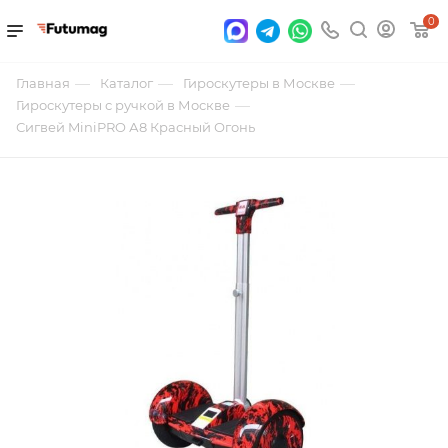
0
—
—
—
Главная
Каталог
Гироскутеры в Москве
—
Гироскутеры с ручкой в Москве
Сигвей MiniPRO А8 Красный Огонь