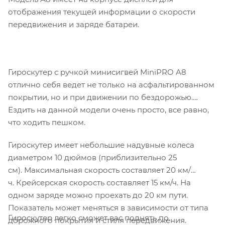
отображения текущей информации о скорости
передвижения и заряде батареи.
Гироскутер с ручкой минисигвей MiniPRO A8
отлично себя ведет не только на асфальтированном
покрытии, но и при движении по бездорожью.
Ездить на данной модели очень просто, все равно,
что ходить пешком.
Гироскутер имеет небольшие надувные колеса
диаметром 10 дюймов (приблизительно 25
см). Максимальная скорость составляет 20 км/
ч. Крейсерская скорость составляет 15 км/ч. На
одном заряде можно проехать до 20 км пути.
Показатель может меняться в зависимости от типа
Гироскутер легко сможет вас поднять по
дорожного покрытия и стиля передвижения.