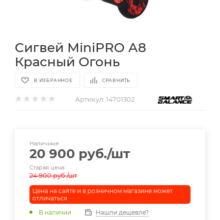
Сигвей MiniPRO А8
Красный Огонь
В ИЗБРАННОЕ
СРАВНИТЬ
Артикул:
14701302
Наличные
20 900
руб.
/шт
Старая цена
24 900
руб.
/шт
Цена на сайте и в розничном магазине может
отличаться
В наличии
Нашли дешевле?