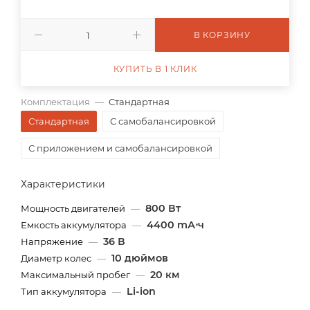
В КОРЗИНУ
КУПИТЬ В 1 КЛИК
Комплектация
—
Стандартная
Стандартная
С самобалансировкой
С приложением и самобалансировкой
Характеристики
800 Вт
Мощность двигателей
—
4400 mА⋅ч
Емкость аккумулятора
—
36 В
Напряжение
—
10 дюймов
Диаметр колес
—
20 км
Максимальный пробег
—
Li-ion
Тип аккумулятора
—