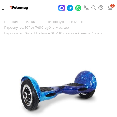
0
—
—
—
Главная
Каталог
Гироскутеры в Москве
—
Гироскутер 10" от 7490 руб. в Москве
Гироскутер Smart Balance SUV 10 дюймов Синий Космос