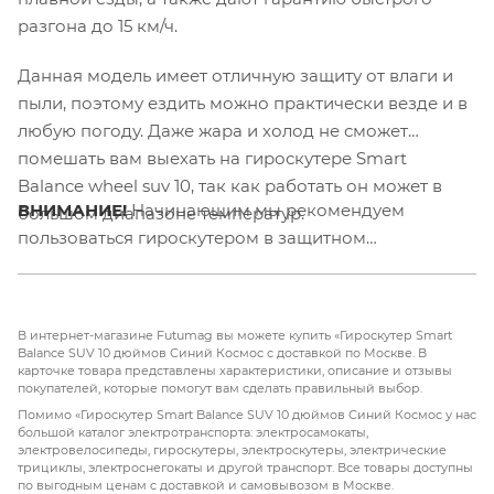
разгона до 15 км/ч.
Данная модель имеет отличную защиту от влаги и
пыли, поэтому ездить можно практически везде и в
любую погоду. Даже жара и холод не сможет
помешать вам выехать на гироскутере Smart
Balance wheel suv 10, так как работать он может в
ВНИМАНИЕ!
Начинающим мы рекомендуем
большом диапазоне температур.
пользоваться гироскутером в защитном
снаряжении.
В интернет-магазине Futumag вы можете купить «Гироскутер Smart
Balance SUV 10 дюймов Синий Космос с доставкой по Москве. В
карточке товара представлены характеристики, описание и отзывы
покупателей, которые помогут вам сделать правильный выбор.
Помимо «Гироскутер Smart Balance SUV 10 дюймов Синий Космос у нас
большой каталог электротранспорта: электросамокаты,
электровелосипеды, гироскутеры, электроскутеры, электрические
трициклы, электроснегокаты и другой транспорт. Все товары доступны
по выгодным ценам с доставкой и самовывозом в Москве.