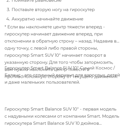
Поймайте равновесие
Поставьте вторую ногу на гироскутер
Аккуратно начинайте движение
* Если вы наклоняете центр тяжести вперед -
гироскутер начинает движение вперед, при
отклонении в обратную строну – назад. Надавив в
одну точку, с левой либо правой стороны,
гироскутер Smart SUV 10" начинает поворот в
указанную сторону. Для того чтобы затормозить,
Гироскутер Smart Balance SUV 10" Синий Космос /
вам нужно наклонить центр тяжести в
Баланс - это отличный вариант для взрослых, детей
противоположную сторону от текущего движения.
и даже маленьких пользователей.
Гироскутер Smart Balance SUV 10" - первая модель
с надувными колесами от компании Smart. Модель
гироскутера Smart Balance SUV 10 дюймов