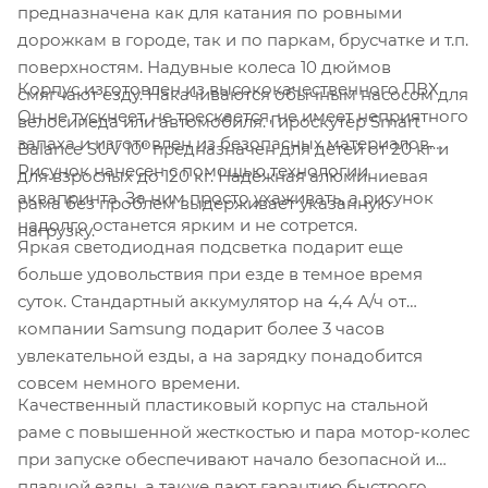
предназначена как для катания по ровными
дорожкам в городе, так и по паркам, брусчатке и т.п.
поверхностям. Надувные колеса 10 дюймов
Корпус изготовлен из высококачественного ПВХ.
смягчают езду. Накачиваются обычным насосом для
Он не тускнеет, не трескается, не имеет неприятного
велосипеда или автомобиля. Гироскутер Smart
запаха и изготовлен из безопасных материалов.
Balance SUV 10" предназначен для детей от 20 кг и
Рисунок нанесен с помощью технологии
для взрослых до 120 кг. Надежная алюминиевая
аквапринта. За ним просто ухаживать, а рисунок
рама без проблем выдерживает указанную
надолго останется ярким и не сотрется.
нагрузку.
Яркая светодиодная подсветка подарит еще
больше удовольствия при езде в темное время
суток. Стандартный аккумулятор на 4,4 А/ч от
компании Samsung подарит более 3 часов
увлекательной езды, а на зарядку понадобится
совсем немного времени.
Качественный пластиковый корпус на стальной
раме с повышенной жесткостью и пара мотор-колес
при запуске обеспечивают начало безопасной и
плавной езды, а также дают гарантию быстрого