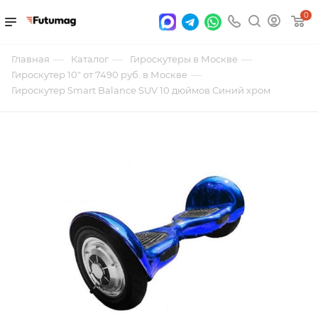
0
—
—
—
Главная
Каталог
Гироскутеры в Москве
—
Гироскутер 10" от 7490 руб. в Москве
Гироскутер Smart Balance SUV 10 дюймов Синий хром