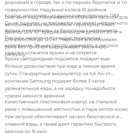
дорожкам в городе, так и по паркам, брусчатке и т.п.
поверхностям. Надувные колеса 10 дюймов
Корпус изготовлен из высококачественного ПВХ.
смягчают езду. Накачиваются обычным насосом для
Он не тускнеет, не трескается, не имеет неприятного
велосипеда или автомобиля. Гироскутер Smart
запаха и изготовлен из безопасных материалов.
Balance SUV 10" предназначен для детей от 20 кг и
Рисунок нанесен с помощью технологии
для взрослых до 120 кг. Надежная алюминиевая
аквапринта. За ним просто ухаживать, а рисунок
рама без проблем выдерживает указанную
надолго останется ярким и не сотрется.
нагрузку.
Яркая светодиодная подсветка подарит еще
больше удовольствия при езде в темное время
суток. Стандартный аккумулятор на 4,4 А/ч от
компании Samsung подарит более 3 часов
увлекательной езды, а на зарядку понадобится
совсем немного времени.
Качественный пластиковый корпус на стальной
раме с повышенной жесткостью и пара мотор-колес
при запуске обеспечивают начало безопасной и
плавной езды, а также дают гарантию быстрого
разгона до 15 км/ч.