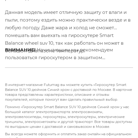
Данная модель имеет отличную защиту от влаги и
пыли, поэтому ездить можно практически везде и в
любую погоду. Даже жара и холод не сможет
помешать вам выехать на гироскутере Smart
Balance wheel suv 10, так как работать он может в
ВНИМАНИЕ!
Начинающим мы рекомендуем
большом диапазоне температур.
пользоваться гироскутером в защитном
снаряжении.
В интернет-магазине Futumag вы можете купить «Гироскутер Smart
Balance SUV 10 дюймов Синий хром с доставкой по Москве. В карточке
товара представлены характеристики, описание и отзывы
покупателей, которые помогут вам сделать правильный выбор.
Помимо «Гироскутер Smart Balance SUV 10 дюймов Синий хром у нас
большой каталог электротранспорта: электросамокаты,
электровелосипеды, гироскутеры, электроскутеры, электрические
трициклы, электроснегокаты и другой транспорт. Все товары доступны
по выгодным ценам с доставкой и самовывозом в Москве.
Вы всегда можете оформить и оплатить заказ онлайн на официальном