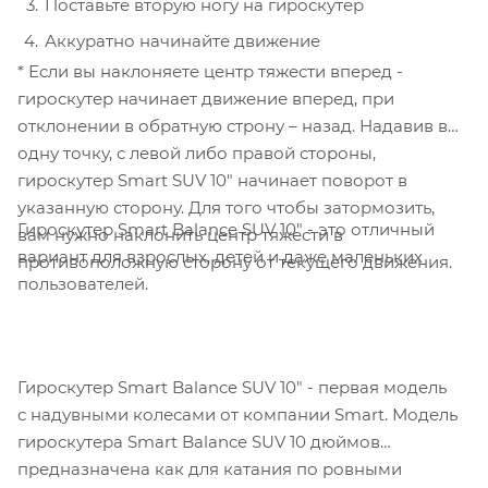
Поставьте вторую ногу на гироскутер
Аккуратно начинайте движение
* Если вы наклоняете центр тяжести вперед -
гироскутер начинает движение вперед, при
отклонении в обратную строну – назад. Надавив в
одну точку, с левой либо правой стороны,
гироскутер Smart SUV 10" начинает поворот в
указанную сторону. Для того чтобы затормозить,
Гироскутер Smart Balance SUV 10" - это отличный
вам нужно наклонить центр тяжести в
вариант для взрослых, детей и даже маленьких
противоположную сторону от текущего движения.
пользователей.
Гироскутер Smart Balance SUV 10" - первая модель
с надувными колесами от компании Smart. Модель
гироскутера Smart Balance SUV 10 дюймов
предназначена как для катания по ровными