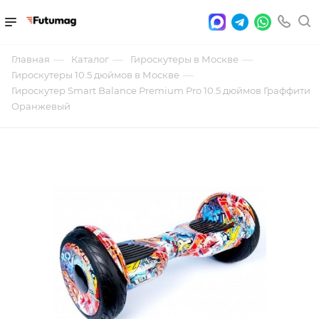
—
—
—
Главная
Каталог
Гироскутеры в Москве
—
Гироскутеры 10.5 дюймов в Москве
Гироскутер Smart Balance Premium Pro 10.5 дюймов Граффити
Оранжевый