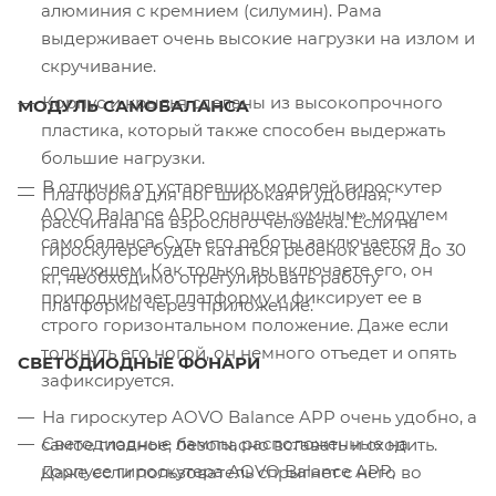
алюминия с кремнием (силумин). Рама
выдерживает очень высокие нагрузки на излом и
скручивание.
Корпус и крылья сделаны из высокопрочного
МОДУЛЬ САМОБАЛАНСА
пластика, который также способен выдержать
большие нагрузки.
В отличие от устаревших моделей гироскутер
Платформа для ног широкая и удобная,
AOVO Balance APP оснащен «умным» модулем
рассчитана на взрослого человека. Если на
самобаланса. Суть его работы заключается в
гироскутере будет кататься ребенок весом до 30
следующем. Как только вы включаете его, он
кг, необходимо отрегулировать работу
приподнимает платформу и фиксирует ее в
платформы через приложение.
строго горизонтальном положение. Даже если
толкнуть его ногой, он немного отъедет и опять
СВЕТОДИОДНЫЕ ФОНАРИ
зафиксируется.
На гироскутер AOVO Balance APP очень удобно, а
Светодиодные лампы, расположенные на
самое главное, безопасно вставать и сходить.
корпусе гироскутера AOVO Balance APP,
Даже если пользователь спрыгнет с него во