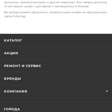
трициклы, электроснегокаты и другой транспорт. Все товары доступны
по выгодным ценам с доставкой и самовывозом в Москве.
Вы всегда можете оформить и оплатить заказ онлайн на официальном
сайте Futumag.
КАТАЛОГ
АКЦИИ
РЕМОНТ И СЕРВИС
БРЕНДЫ
КОМПАНИЯ
ГОРОДА