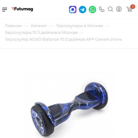
0
—
—
—
Главная
Каталог
Гироскутеры в Москве
—
Гироскутеры 10.5 дюймов в Москве
Гироскутер AOVO Balance 10.5 дюймов APP Синий огонь