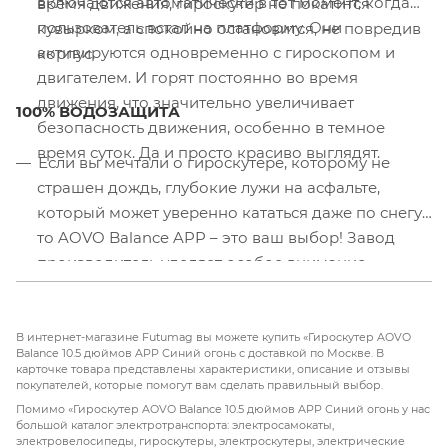
включаются автоматически в тот момент, когда
время движения, гироскутер не покатится
пользователь встал на платформу. Они
кувырком, а спокойно остановится, не повредив
активируются одновременно с гироскопом и
корпус.
двигателем. И горят постоянно во время
движения, что значительно увеличивает
100% ВОДОЗАЩИТА
безопасность движения, особенно в темное
время суток. Да и просто красиво выглядят.
Если вы мечтали о гироскутере, которому не
страшен дождь, глубокие лужи на асфальте,
который может уверенно кататься даже по снегу,
то AOVO Balance APP – это ваш выбор! Завод
производитель уделяет особое внимание
гидроизоляции. Мы много раз проверяли этот
удивительный аппарат, он способен работать
даже при погружении в воду!
В интернет-магазине Futumag вы можете купить «Гироскутер AOVO
Balance 10.5 дюймов APP Синий огонь с доставкой по Москве. В
карточке товара представлены характеристики, описание и отзывы
покупателей, которые помогут вам сделать правильный выбор.
Помимо «Гироскутер AOVO Balance 10.5 дюймов APP Синий огонь у нас
большой каталог электротранспорта: электросамокаты,
электровелосипеды, гироскутеры, электроскутеры, электрические