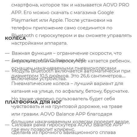
смартфона, которое так и называется AOVO PRO
APP. Его можно скачать с магазина Google
Playmarket или Apple. После установки на
телефон приложение само соединится по
Bluetooth с гироскутером и вы сможете управлять
КОЛЁСА
настройками аппарата.
Важная функция – ограничение скорости, что
Гироскутер AOVO Balance APP
актуально, если на гироскутере катается ребенок.
оснащен накачиваемыми пневмоколесами
Модуль Bluetooth включается автоматически при
диаметром 10,5 дюймов. Это 26,6 сантиметров.
включении устройства.
Пневматические колеса – лучший вариант для
катания на улице, по асфальту, бетону, брусчатке.
Но также уверено пользователь будет себя
ПЛАТФОРМА ДЛЯ НОГ
чувствовать и на грунтовой дорожке, на траве
или гравии. AOVO Balance APP благодаря
большим накачиваемым колесам проедет везде,
Силовая рама гироскутера AOVO Balance APP
где ему позволит клиренс.
сделана из прочного авиационного сплава