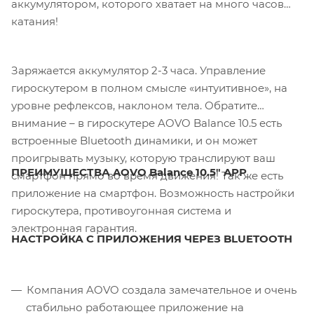
аккумулятором, которого хватает на много часов
катания!
Заряжается аккумулятор 2-3 часа. Управление
гироскутером в полном смысле «интуитивное», на
уровне рефлексов, наклоном тела. Обратите
внимание – в гироскутере AOVO Balance 10.5 есть
встроенные Bluetooth динамики, и он может
проигрывать музыку, которую транслируют ваш
ПРЕИМУЩЕСТВА AOVO Balance 10.5" APP
смартфон прямо во время движения! Так же есть
приложение на смартфон. Возможность настройки
гироскутера, противоугонная система и
электронная гарантия.
НАСТРОЙКА С ПРИЛОЖЕНИЯ ЧЕРЕЗ BLUETOOTH
Компания AOVO создала замечательное и очень
стабильно работающее приложение на