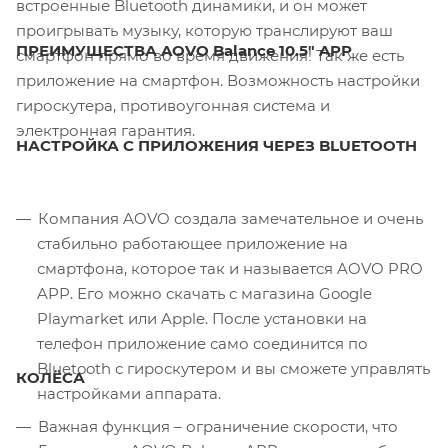
встроенные Bluetooth динамики, и он может
проигрывать музыку, которую транслируют ваш
ПРЕИМУЩЕСТВА AOVO Balance 10.5" APP
смартфон прямо во время движения! Так же есть
приложение на смартфон. Возможность настройки
гироскутера, противоугонная система и
электронная гарантия.
НАСТРОЙКА С ПРИЛОЖЕНИЯ ЧЕРЕЗ BLUETOOTH
Компания AOVO создала замечательное и очень
стабильно работающее приложение на
смартфона, которое так и называется AOVO PRO
APP. Его можно скачать с магазина Google
Playmarket или Apple. После установки на
телефон приложение само соединится по
Bluetooth с гироскутером и вы сможете управлять
КОЛЁСА
настройками аппарата.
Важная функция – ограничение скорости, что