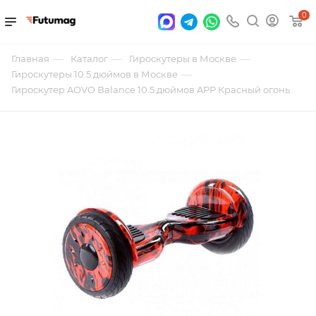
0
—
—
—
Главная
Каталог
Гироскутеры в Москве
—
Гироскутеры 10.5 дюймов в Москве
Гироскутер AOVO Balance 10.5 дюймов APP Красный огонь