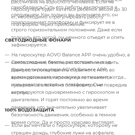
рассчитана на взрослого человека. Если на
самобаланса. Суть его работы заключается в
гироскутере будет кататься ребенок весом до 30
следующем. Как только вы включаете его, он
кг, необходимо отрегулировать работу
приподнимает платформу и фиксирует ее в
платформы через приложение.
строго горизонтальном положение. Даже если
толкнуть его ногой, он немного отъедет и опять
СВЕТОДИОДНЫЕ ФОНАРИ
зафиксируется.
На гироскутер AOVO Balance APP очень удобно, а
Светодиодные лампы, расположенные на
самое главное, безопасно вставать и сходить.
корпусе гироскутера AOVO Balance APP,
Даже если пользователь спрыгнет с него во
включаются автоматически в тот момент, когда
время движения, гироскутер не покатится
пользователь встал на платформу. Они
кувырком, а спокойно остановится, не повредив
активируются одновременно с гироскопом и
корпус.
двигателем. И горят постоянно во время
движения, что значительно увеличивает
100% ВОДОЗАЩИТА
безопасность движения, особенно в темное
время суток. Да и просто красиво выглядят.
Если вы мечтали о гироскутере, которому не
страшен дождь, глубокие лужи на асфальте,