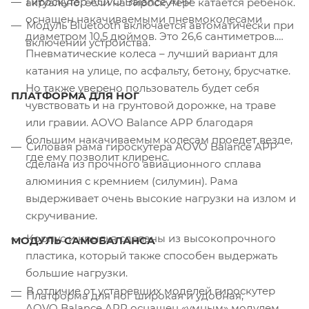
Гироскутер AOVO Balance APP
актуально, если на гироскутере катается ребенок.
оснащен накачиваемыми пневмоколесами
Модуль Bluetooth включается автоматически при
диаметром 10,5 дюймов. Это 26,6 сантиметров.
включении устройства.
Пневматические колеса – лучший вариант для
катания на улице, по асфальту, бетону, брусчатке.
Но также уверено пользователь будет себя
ПЛАТФОРМА ДЛЯ НОГ
чувствовать и на грунтовой дорожке, на траве
или гравии. AOVO Balance APP благодаря
большим накачиваемым колесам проедет везде,
Силовая рама гироскутера AOVO Balance APP
где ему позволит клиренс.
сделана из прочного авиационного сплава
алюминия с кремнием (силумин). Рама
выдерживает очень высокие нагрузки на излом и
скручивание.
Корпус и крылья сделаны из высокопрочного
МОДУЛЬ САМОБАЛАНСА
пластика, который также способен выдержать
большие нагрузки.
В отличие от устаревших моделей гироскутер
Платформа для ног широкая и удобная,
AOVO Balance APP оснащен «умным» модулем