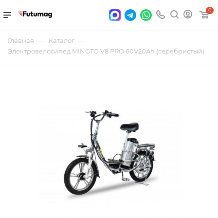
0
—
—
Главная
Каталог
Электровелосипед MINGTO V8 PRO 60V20Ah (серебристый)