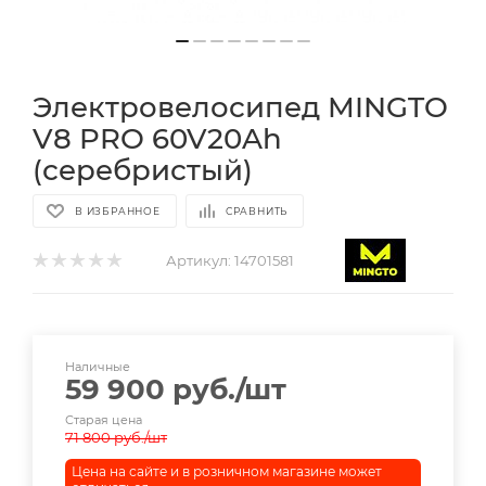
Электровелосипед MINGTO
V8 PRO 60V20Ah
(серебристый)
В ИЗБРАННОЕ
СРАВНИТЬ
Артикул:
14701581
Наличные
59 900
руб.
/шт
Старая цена
71 800
руб.
/шт
Цена на сайте и в розничном магазине может