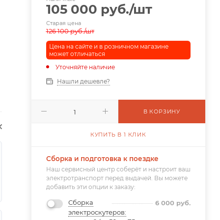
105 000
руб.
/шт
Старая цена
126 100
руб.
/шт
Цена на сайте и в розничном магазине
может отличаться
Уточняйте наличие
Нашли дешевле?
В КОРЗИНУ
КУПИТЬ В 1 КЛИК
Сборка и подготовка к поездке
Наш сервисный центр соберёт и настроит ваш
электротранспорт перед выдачей. Вы можете
добавить эти опции к заказу:
Сборка
6 000
руб.
электроскутеров: