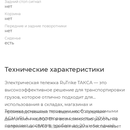
Задний стоп сигнал
нет
Корзина
нет
Передние и задние поворотники
нет
Сиденье
есть
Технические характеристики
Электрическая тележка RuTrike ТАКСА — это
высокоэффективное решение для транспортировки
грузов, которое отлично подходит для
использования в складах, магазинах и
Тележка оснащена тяговыми необслуживаемыми
производственных помещениях. С мощным
AGM VRLA аккумуляторами с емкостью 20 Ah, что
двигателем на 800 Вт и возможностью работы на
позволяет достигать пробега до 20 км на одной
напряжении 48/60 В, данная модель обеспечивает