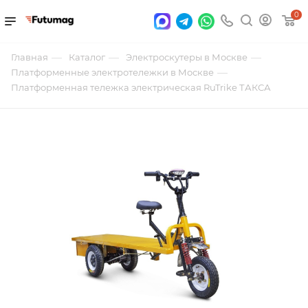
0
—
—
—
Главная
Каталог
Электроскутеры в Москве
—
Платформенные электротележки в Москве
Платформенная тележка электрическая RuTrike ТАКСА