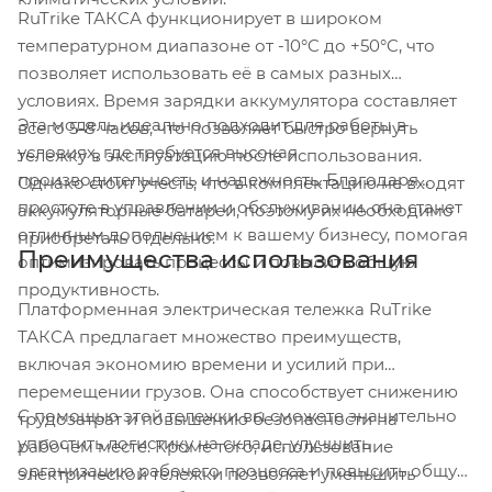
RuTrike ТАКСА функционирует в широком
температурном диапазоне от -10°C до +50°C, что
позволяет использовать её в самых разных
условиях. Время зарядки аккумулятора составляет
Эта модель идеально подходит для работы в
всего 5-8 часов, что позволяет быстро вернуть
условиях, где требуется высокая
тележку в эксплуатацию после использования.
производительность и надежность. Благодаря
Однако стоит учесть, что в комплектацию не входят
простоте в управлении и обслуживании, она станет
аккумуляторные батареи, поэтому их необходимо
отличным дополнением к вашему бизнесу, помогая
приобретать отдельно.
Преимущества использования
оптимизировать процессы и повысить общую
продуктивность.
Платформенная электрическая тележка RuTrike
ТАКСА предлагает множество преимуществ,
включая экономию времени и усилий при
перемещении грузов. Она способствует снижению
С помощью этой тележки вы сможете значительно
трудозатрат и повышению безопасности на
упростить логистику на складе, улучшить
рабочем месте. Кроме того, использование
организацию рабочего процесса и повысить общую
электрической тележки позволяет уменьшить