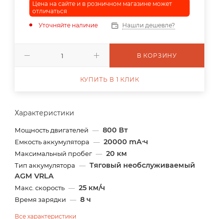
Цена на сайте и в розничном магазине может
отличаться
Уточняйте наличие
Нашли дешевле?
В КОРЗИНУ
КУПИТЬ В 1 КЛИК
Характеристики
800 Вт
Мощность двигателей
—
20000 mА⋅ч
Емкость аккумулятора
—
20 км
Максимальный пробег
—
Тяговый необслуживаемый
Тип аккумулятора
—
AGM VRLA
25 км/ч
Макс. скорость
—
8 ч
Время зарядки
—
Все характеристики