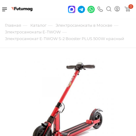
0
—
—
—
Главная
Каталог
Электросамокаты в Москве
—
Электросамокаты E-TWOW
Электросамокат E-TWOW S-2 Booster PLUS 500W красный