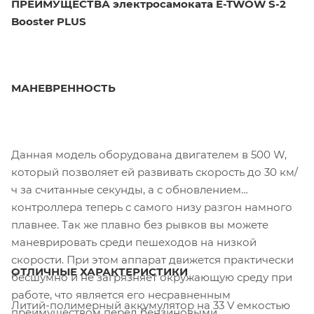
ПРЕИМУЩЕСТВА электросамоката E-TWOW S-2
Booster PLUS
МАНЕВРЕННОСТЬ
Данная модель оборудована двигателем в 500 W,
который позволяет ей развивать скорость до 30 км/
ч за считанные секунды, а с обновлением
контроллера теперь с самого низу разгон намного
плавнее. Так же плавно без рывков вы можете
маневрировать среди пешеходов на низкой
скорости. При этом аппарат движется практически
ОТЛИЧНЫЕ ХАРАКТЕРИСТИКИ
бесшумно и не загрязняет окружающую среду при
работе, что является его несравненным
Литий-полимерный аккумулятор на 33 V емкостью
преимуществом перед бензиновыми