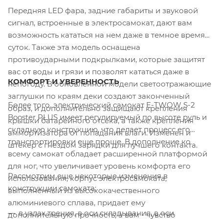
Передняя LED фара, задние габариты и звуковой
сигнал, встроенные в электросамокат, дают вам
возможность кататься на нем даже в темное время
суток. Также эта модель оснащена
противоударными подкрылками, которые защитят
вас от воды и грязи и позволят кататься даже в
КОМФОРТ И УВЕРЕННОСТЬ
непогоду. В обновленной модели светоотражающие
заглушки по краям деки создают законченный
Более того, электрический самокат E-TWOW S-2
образ, и дополнительно защищают крепления
Booster PLUS имеет регулируемый по высоте руль и
крышки батарейного отсека, а также крепления
складную конструкцию, что делает процесс его
аммортизатора от попадания влаги. Изменен и
транспортировки еще проще. В дополнение ко
штекер с гнездом зарядки для лучшего контакта.
всему самокат обладает расширенной платформой
для ног, что увеличивает уровень комфорта его
Рассмотрим еще некоторые изменения в
использования, корпус электросамоката,
конструкции самоката:
выполненный из высококачественного
алюминиевого сплава, придает ему
в узлах трения, в оси складывания, в оси
дополнительную прочность, а вам - чувство