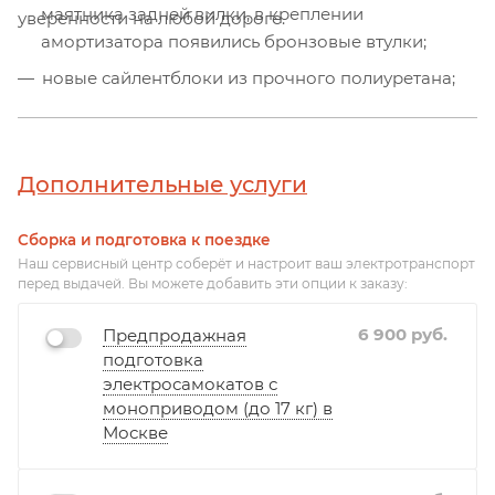
маятника задней вилки, в креплении
уверенности на любой дороге.
амортизатора появились бронзовые втулки;
новые сайлентблоки из прочного полиуретана;
держатель провода питания мотор-колеса;
для уменьшения звука биения пружины при
проезде через неровности в амортизатор
Дополнительные услуги
добавили пластиковую шайбу.
Сборка и подготовка к поездке
Наш сервисный центр соберёт и настроит ваш электротранспорт
перед выдачей. Вы можете добавить эти опции к заказу:
6 900
руб.
Предпродажная
подготовка
электросамокатов с
моноприводом (до 17 кг) в
Москве