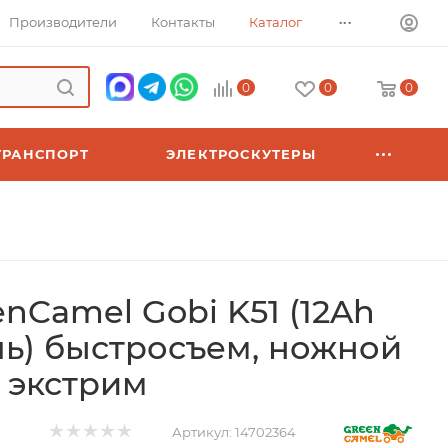
...
Производители
Контакты
Каталог
0
0
0
ТРАНСПОРТ
ЭЛЕКТРОСКУТЕРЫ
nCamel Gobi K51 (12Ah
ь) быстросъем, ножной
 экстрим
Артикул:
14702364