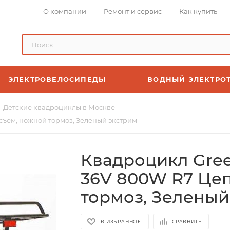
О компании
Ремонт и сервис
Как купить
ЭЛЕКТРОВЕЛОСИПЕДЫ
ВОДНЫЙ ЭЛЕКТРО
—
Детские квадроциклы в Москве
съем, ножной тормоз, Зеленый экстрим
Квадроцикл Gree
36V 800W R7 Цеп
тормоз, Зеленый
В ИЗБРАННОЕ
СРАВНИТЬ