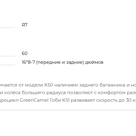
R7
60
16*8-7 (передние и задние) дюймов
ичается от модели K50 наличием заднего багажника и 
 и колёса большего радиуса позволяют с комфортом ра
дроцикл GreenCamel Гоби K51 развивает скорость до 30 к
 контроля в трёх значениях L-N-H (Низкий - Нормальный
ганы управления: ручка газа, рычаг тормоза, кнопки з
индикатором заряда. Безопасные остановки на квадроци
ми (передний на руле и задний - ножной). С быстросъ