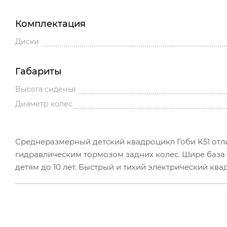
Комплектация
Диски
Габариты
Высота сиденья
Диаметр колес
Среднеразмерный детский квадроцикл Гоби K51 отл
гидравлическим тормозом задних колес. Шире база
детям до 10 лет. Быстрый и тихий электрический ква
максимальной загрузке в 90 кг. Ручка родительского
Высокий уровень). На руле расположены основные ор
хода R и включения головного света, спидометр с 
гарантированы гидравлическими дисковыми тормоза