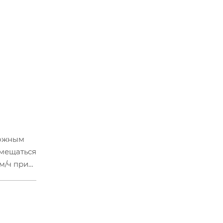
ножным
змещаться
м/ч при
 -
аднего
кле
ёмной