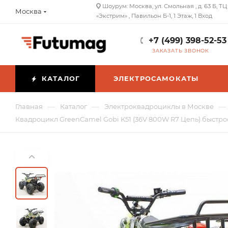
Шоурум: Москва, ул. Смольная , д. 63 Б, ТЦ
Москва
«Экстрим» , Павильон Б-1, 1 Этаж, 1 Вход
+7 (499) 398-52-53
ЗАКАЗАТЬ ЗВОНОК
КАТАЛОГ
ЭЛЕКТРОСАМОКАТЫ
—
—
—
Главная
Каталог
Электроквадроциклы в Москве
Квадроцикл GreenCamel Gobi K51 (36V 800W R7 Цепь) быстро