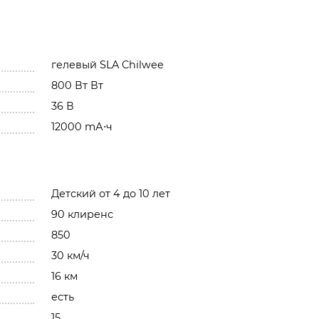
гелевый SLA Chilwee
800 Вт Вт
36 В
12000 mА⋅ч
Детский от 4 до 10 лет
90 клиренс
850
30 км/ч
16 км
есть
15