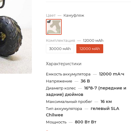
Цвет
—
Камуфляж
Комплектация
—
12000 мAh
30000 мAh
12000 мAh
Характеристики
12000 mА⋅ч
Емкость аккумулятора
—
36 В
Напряжение
—
16*8-7 (передние и
Диаметр колес
—
задние) дюймов
16 км
Максимальный пробег
—
гелевый SLA
Тип аккумулятора
—
Chilwee
800 Вт Вт
Мощность
—