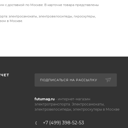
авесом на
м с доставкой по Москве. В карточке товара представлены
рта: электросамокаты, электровелосипеды, гироскутеры,
зом в Москве.
СЧЕТ
ПОДПИСАТЬСЯ НА РАССЫЛКУ
futumag.ru
- интернет-магазин
электротранспорта. Электросамокаты,
электровелосипеды, электроскутеры в Москве
+7 (499) 398-52-53