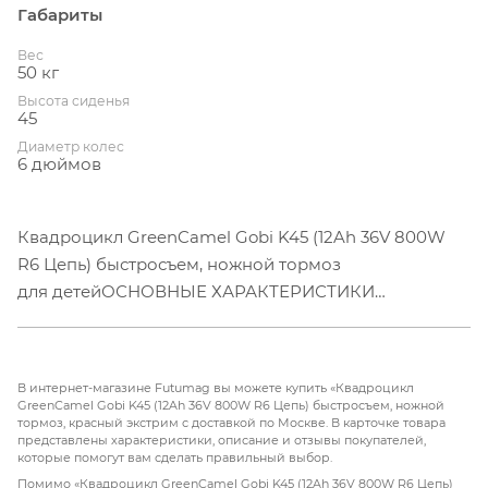
Габариты
Вес
50 кг
Высота сиденья
45
Диаметр колес
6 дюймов
Квадроцикл GreenCamel Gobi K45 (12Ah 36V 800W
R6 Цепь) быстросъем, ножной тормоз
для детейОСНОВНЫЕ ХАРАКТЕРИСТИКИ
Для кого: для детей 3-7 лет
Мощность мотора: 800 W / 36V
Аккумулятор: гелевый SLA Chilwee 12 Ач
В интернет-магазине Futumag вы можете купить «Квадроцикл
Max скорость: до 20 км/ч
GreenCamel Gobi K45 (12Ah 36V 800W R6 Цепь) быстросъем, ножной
тормоз, красный экстрим с доставкой по Москве. В карточке товара
Max пробег: до 20 км
представлены характеристики, описание и отзывы покупателей,
Max нагрузка: 60 кг
которые помогут вам сделать правильный выбор.
Помимо «Квадроцикл GreenCamel Gobi K45 (12Ah 36V 800W R6 Цепь)