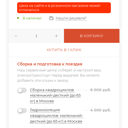
Цена на сайте и в розничном магазине может
отличаться
В наличии
Нашли дешевле?
В КОРЗИНУ
КУПИТЬ В 1 КЛИК
Сборка и подготовка к поездке
Наш сервисный центр соберёт и настроит ваш
электротранспорт перед выдачей. Вы можете
добавить эти опции к заказу:
Сборка квадроциклов:
6 000
руб.
маленький-десткий (до 65
кг) в Москве
Гидроизоляция
4 500
руб.
квадроциклов: маленький-
десткий (до 65 кг) в Москве