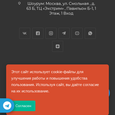
Шоурум: Москва, ул. Смольная , д.
63 Б, ТЦ «Экстрим» , Павильон Б-1, 1
Этаж, 1 Вход
2026 © FUTUMAG.RU
Этот сайт использует cookie-файлы для
улучшения работы и повышения удобства
пользования. Используя сайт, вы даёте согласие
Информация на сайте не является публичной офертой
на их использование.
Соглашение на обработку персональных данных
Согласен