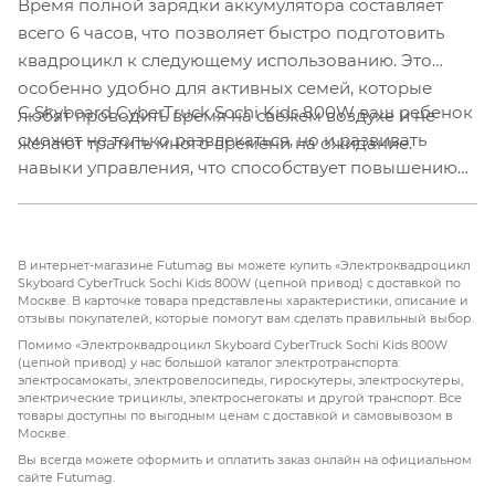
Время полной зарядки аккумулятора составляет
всего 6 часов, что позволяет быстро подготовить
квадроцикл к следующему использованию. Это
особенно удобно для активных семей, которые
С Skyboard CyberTruck Sochi Kids 800W ваш ребенок
любят проводить время на свежем воздухе и не
сможет не только развлекаться, но и развивать
желают тратить много времени на ожидание.
навыки управления, что способствует повышению
уверенности и самостоятельности. Этот квадроцикл
станет отличным спутником в увлекательных
приключениях на свежем воздухе, позволяя детям
В интернет-магазине Futumag вы можете купить «Электроквадроцикл
исследовать окружающий мир с удовольствием.
Skyboard CyberTruck Sochi Kids 800W (цепной привод) с доставкой по
Москве. В карточке товара представлены характеристики, описание и
отзывы покупателей, которые помогут вам сделать правильный выбор.
Помимо «Электроквадроцикл Skyboard CyberTruck Sochi Kids 800W
(цепной привод) у нас большой каталог электротранспорта:
электросамокаты, электровелосипеды, гироскутеры, электроскутеры,
электрические трициклы, электроснегокаты и другой транспорт. Все
товары доступны по выгодным ценам с доставкой и самовывозом в
Москве.
Вы всегда можете оформить и оплатить заказ онлайн на официальном
сайте Futumag.