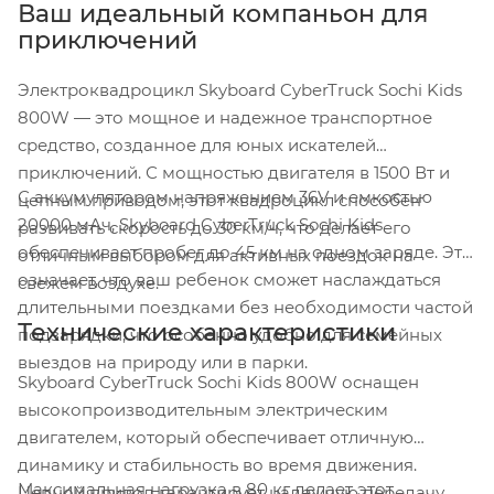
Ваш идеальный компаньон для
приключений
Электроквадроцикл Skyboard CyberTruck Sochi Kids
800W — это мощное и надежное транспортное
средство, созданное для юных искателей
приключений. С мощностью двигателя в 1500 Вт и
С аккумулятором напряжением 36V и емкостью
цепным приводом, этот квадроцикл способен
20000 мАч, Skyboard CyberTruck Sochi Kids
развивать скорость до 30 км/ч, что делает его
обеспечивает пробег до 45 км на одном заряде. Это
отличным выбором для активных поездок на
означает, что ваш ребенок сможет наслаждаться
свежем воздухе.
длительными поездками без необходимости частой
Технические характеристики
подзарядки, что особенно удобно для семейных
выездов на природу или в парки.
Skyboard CyberTruck Sochi Kids 800W оснащен
высокопроизводительным электрическим
двигателем, который обеспечивает отличную
динамику и стабильность во время движения.
Максимальная нагрузка в 80 кг делает этот
Цепной привод гарантирует надежную передачу