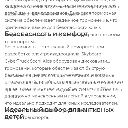
квадроцикл универсальным: он подходит как для
мощности на колеса, позволяя легко преодолевать
детей, так и для подростков. Дисковая тормозная
различные препятствия и подъемы.
система обеспечивает надежное торможение, что
критически важно для безопасности юных
Безопасность и комфорт
водителей, позволяя им уверенно управлять своим
транспортом.
Безопасность — это главный приоритет при
разработке электроквадроцикла. Skyboard
CyberTruck Sochi Kids оборудован дисковыми
тормозами, которые обеспечивают быструю
Квадроцикл также имеет удобное сиденье и
реакцию на действия водителя. Фары и ходовые
продуманный дизайн, что обеспечивает комфорт во
огни позволяют безопасно передвигаться в темное
время длительных поездок. С весом всего 68 кг он
время суток, повышая видимость и безопасность на
достаточно маневренный и легкий в управлении,
дороге.
что идеально подходит для юных исследователей,
Идеальный выбор для активных
которые только начинают осваивать мир
детей
электротранспорта.