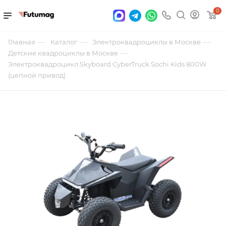
0
—
—
—
Главная
Каталог
Электроквадроциклы в Москве
—
Детские квадроциклы в Москве
Электроквадроцикл Skyboard CyberTruck Sochi Kids 800W
(цепной привод)