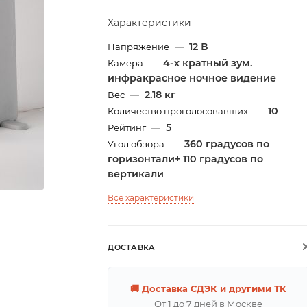
Характеристики
12 В
Напряжение
—
4-х кратный зум.
Камера
—
инфракрасное ночное видение
2.18 кг
Вес
—
10
Количество проголосовавших
—
5
Рейтинг
—
360 градусов по
Угол обзора
—
горизонтали+ 110 градусов по
вертикали
Все характеристики
ДОСТАВКА
🚚 Доставка СДЭК и другими ТК
От 1 до 7 дней в Москве