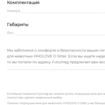
Комплектация
Камера
Габариты
Вес
Мы заботимся о комфорте и безопасности ваших пи
для животных HHOLOVE O Sitter. Если вы ищете над
то вы попали по адресу. Futumag предлагает вам в
в Москве.
Главной особенностью O Sitter является встроенная
градусов по вертикали и 110° по горизонтали. Благ
животного на расстоянии до трех метров, инициируя
предусмотрена функция цифрового зума в 4 раза и 
В интернет-магазине Futumag вы можете купить «Кормушка няня для жи
помогут вам сделать правильный выбор.
Помимо «Кормушка няня для животного HHOLOVE O Sitter у нас большой