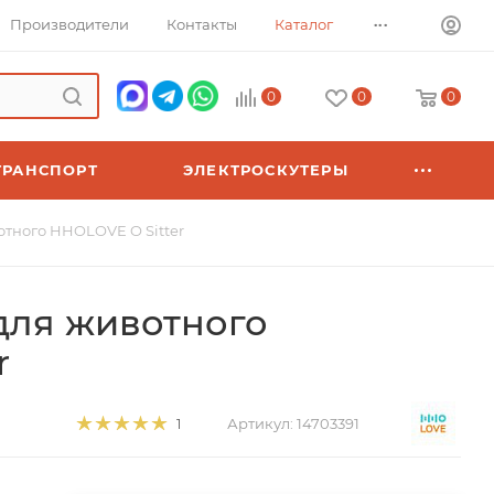
...
Производители
Контакты
Каталог
0
0
0
ТРАНСПОРТ
ЭЛЕКТРОСКУТЕРЫ
тного HHOLOVE O Sitter
для животного
r
Артикул:
14703391
1