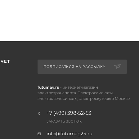
ачу корма
и корма
аря
СЧЕТ
ПОДПИСАТЬСЯ НА РАССЫЛКУ
.
futumag.ru
- интернет-магазин
адежной
электротранспорта. Электросамокаты,
электровелосипеды, электроскутеры в Москве
+7 (499) 398-52-53
ЗАКАЗАТЬ ЗВОНОК
info@futumag24.ru