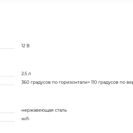
12 В
2.5 л
360 градусов по горизонтали+ 110 градусов по в
нержавеющая сталь
wifi