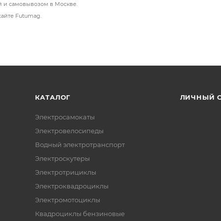
й и самовывозом в Москве.
 кормушкой на 2,5 литра с возможностью настроить выд
сайте Futumag.
оложена в задней части устройства, а при выдаче порци
ся через специализированное мобильное приложение.
и питомцами, а также взаимодействовать с ними благод
КАТАЛОГ
ЛИЧНЫЙ 
Электросамокаты
Электровелосипеды
 животных HHOLOVE O Sitter по выгодной цене в Москве
рнет-магазине сегодня и обеспечьте вашего питомца н
Водный электротранспорт
Электроскутеры
Электротрициклы
Электроквадроциклы
Электромотоциклы
Квадроциклы бензиновые