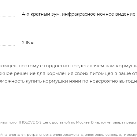
4-х кратный зум. инфракрасное ночное видение
2.18 кг
томцев, поэтому с гордостью представляем вам кормуш
ежное решение для кормления своих питомцев в ваше от
озможность купить кормушки няни по невероятно выгод
 поворотная FHD камера, способная обеспечивать обзор
одаря датчику движения, камера способна определить при
 игровой процесс с лазерным лучом. В роботе также
ночной режим для наблюдения в темное время суток.
вотного HHOLOVE O Sitter с доставкой по Москве. В карточке товара предс
 каталог электротранспорта: электросамокаты, электровелосипеды, гироску