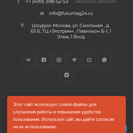
+7 (499) 398-52-53
ЗАКАЗАТЬ ЗВОНОК
info@futumag24.ru
Шоурум: Москва, ул. Смольная , д.
63 Б, ТЦ «Экстрим» , Павильон Б-1, 1
Этаж, 1 Вход
2026 © FUTUMAG.RU
Этот сайт использует cookie-файлы для
улучшения работы и повышения удобства
пользования. Используя сайт, вы даёте согласие
Информация на сайте не является публичной офертой
на их использование.