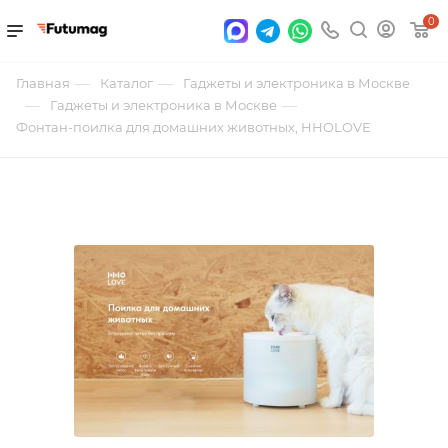
0
—
—
Главная
Каталог
Гаджеты и электроника в Москве
—
—
Гаджеты и электроника в Москве
Фонтан-поилка для домашних животных, HHOLOVE