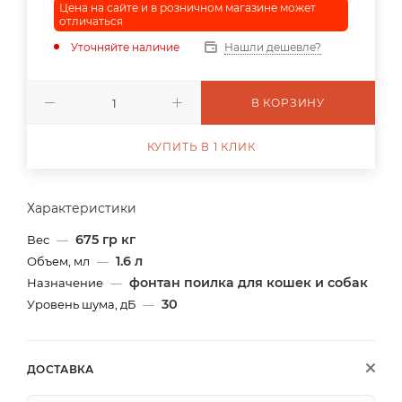
Цена на сайте и в розничном магазине может
отличаться
Уточняйте наличие
Нашли дешевле?
В КОРЗИНУ
КУПИТЬ В 1 КЛИК
Характеристики
675 гр кг
Вес
—
1.6 л
Объем, мл
—
фонтан поилка для кошек и собак
Назначение
—
30
Уровень шума, дБ
—
ДОСТАВКА