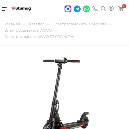
0
—
—
—
Главная
Каталог
Электросамокаты в Москве
—
Электросамокаты AOVO
Электросамокат AOVO S3 PRO NEW