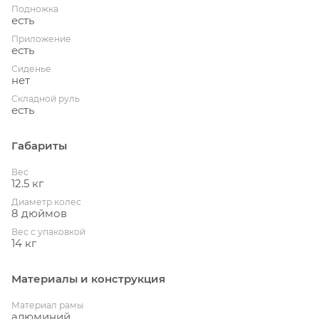
Подножка
есть
Приложение
есть
Сиденье
нет
Складной руль
есть
Габариты
Вес
12.5 кг
Диаметр колес
8 дюймов
Вес с упаковкой
14 кг
Материалы и конструкция
Материал рамы
алюминий