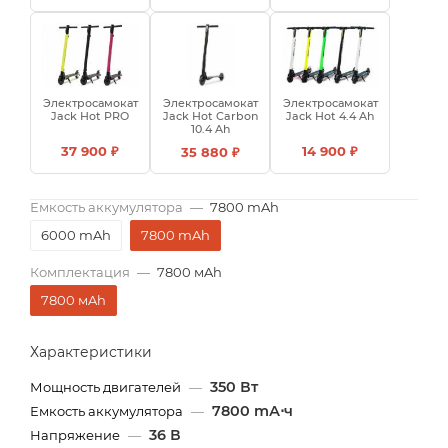
Электросамокат
Электросамокат
Электросамокат
Jack Hot PRO
Jack Hot Carbon
Jack Hot 4.4 Ah
10.4 Ah
37 900 ₽
14 900 ₽
35 880 ₽
Емкость аккумулятора
—
7800 mAh
6000 mAh
7800 mAh
Комплектация
—
7800 мAh
7800 мAh
Характеристики
350 Вт
Мощность двигателей
—
7800 mА⋅ч
Емкость аккумулятора
—
36 В
Напряжение
—