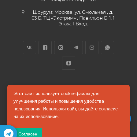
Шоурум: Москва, ул. Смольная , д.
63 Б, ТЦ «Экстрим» , Павильон Б-1, 1
Этаж, 1 Вход
2026 © FUTUMAG.RU
Этот сайт использует cookie-файлы для
улучшения работы и повышения удобства
пользования. Используя сайт, вы даёте согласие
Информация на сайте не является публичной офертой
на их использование.
Соглашение на обработку персональных данных
Согласен