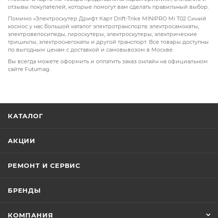
отзывы покупателей, которые помогут вам сделать правильный выбор.
Помимо «Электроскутер Дрифт Карт Drift-Trike MINIPRO Mi T02 Синий
космос у нас большой каталог электротранспорта: электросамокаты,
электровелосипеды, гироскутеры, электроскутеры, электрические
трициклы, электроснегокаты и другой транспорт. Все товары доступны
по выгодным ценам с доставкой и самовывозом в Москве.
Вы всегда можете оформить и оплатить заказ онлайн на официальном
сайте Futumag.
КАТАЛОГ
АКЦИИ
РЕМОНТ И СЕРВИС
БРЕНДЫ
КОМПАНИЯ