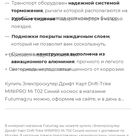
Транспорт оборудован
надежной системой
торможения
, рычаги которой располагаются на
руле. С ними вы всегда остановитесь быстро.
Удобное сиденье
подарит комфорт в каждой
поездке.
Подножки покрыты наждачным слоем
,
который не позволит вам соскользнуть.
Основная
конструкция выполнена из
+ Bluetooth-модуль с колонкой
авиационного алюминия
: прочного и легкого
материала, хорошо защищенного от коррозии.
+ Светодиодные подсветки
Купить Электроскутер Дрифт Карт Drift-Trike
MINIPRO Mi T02 Синий космос в магазине
Futumag.ru можно, оформив на сайте, и в день а
наш курьер привезет Вам выбранную модель!
В интернет-магазине Futumag вы можете купить «Электроскутер
Дрифт Карт Drift-Trike MINIPRO Mi T02 Синий космос с доставкой по
Москве. В карточке товара представлены характеристики, описание и