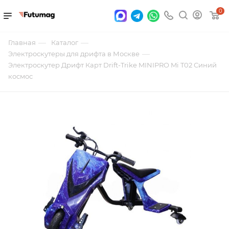
0
—
—
Главная
Каталог
—
Электроскутеры для дрифта в Москве
Электроскутер Дрифт Карт Drift-Trike MINIPRO Mi T02 Синий
космос