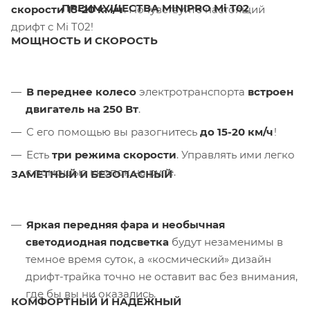
ПРЕИМУЩЕСТВА MINIPRO Mi T02
скорости 15-20 км/ч
. Почувствуйте настоящий
дрифт с Mi T02!
МОЩНОСТЬ И СКОРОСТЬ
В переднее колесо
электротранспорта
встроен
двигатель на 250 Вт
.
С его помощью вы разогнитесь
до 15-20 км/ч
!
Есть
три режима скорости
. Управлять ими легко
с помощью кнопок на руле.
ЗАМЕТНЫЙ И БЕЗОПАСНЫЙ
Яркая передняя фара и необычная
светодиодная подсветка
будут незаменимы в
темное время суток, а «космический» дизайн
дрифт-трайка точно не оставит вас без внимания,
где бы вы ни оказались.
КОМФОРТНЫЙ И НАДЕЖНЫЙ