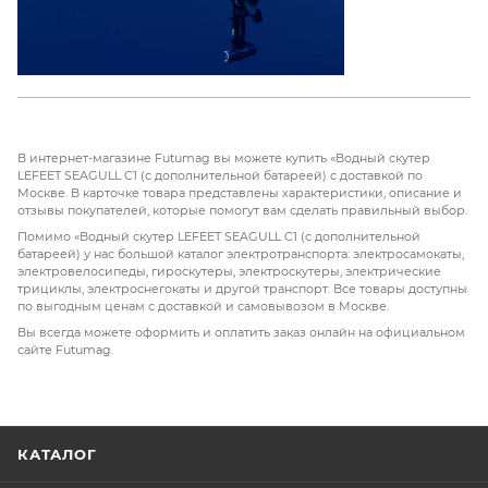
В интернет-магазине Futumag вы можете купить «Водный скутер
LEFEET SEAGULL C1 (с дополнительной батареей) с доставкой по
Москве. В карточке товара представлены характеристики, описание и
отзывы покупателей, которые помогут вам сделать правильный выбор.
Помимо «Водный скутер LEFEET SEAGULL C1 (с дополнительной
батареей) у нас большой каталог электротранспорта: электросамокаты,
электровелосипеды, гироскутеры, электроскутеры, электрические
трициклы, электроснегокаты и другой транспорт. Все товары доступны
по выгодным ценам с доставкой и самовывозом в Москве.
Вы всегда можете оформить и оплатить заказ онлайн на официальном
сайте Futumag.
КАТАЛОГ