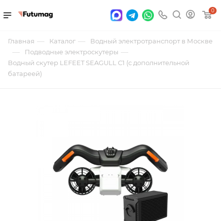
0
—
—
Главная
Каталог
Водный электротранспорт в Москве
—
—
Подводные электроскутеры
Водный скутер LEFEET SEAGULL C1 (с дополнительной
батареей)