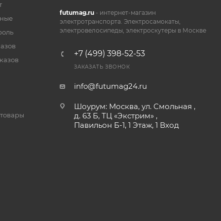
т
futumag.ru
- интернет-магазин
нные
электротранспорта. Электросамокаты,
электровелосипеды, электроскутеры в Москве
роль
казов
+7 (499) 398-52-53
казов
ЗАКАЗАТЬ ЗВОНОК
info@futumag24.ru
Шоурум: Москва, ул. Смольная ,
д. 63 Б, ТЦ «Экстрим» ,
товары
Павильон Б-1, 1 Этаж, 1 Вход