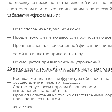
поддержку во время поднятия тяжестей или выпол
спортсменом или только начинающим, атлетический п
Общая информация:
уверенно и легко.
Пояс сделан из натуральной кожи.
Прошит толстой нитью высокой прочности по все
Предназначен для качественной фиксации спины 
Устойчив и плотно прилегает к телу.
Не смещается при выполнении упражнений.
Специально разработан для силовых уп
Защищает позвоночник и гарантирует стабилизи
Крепкая металлическая фурнитура обеспечит над
осуществление тяжелых подходов,
Соответствует всем нормам безопасности.
выполнение становой тяги,
Прошел испытания не только ответственными со
приседания со штангой,
жим лежа.