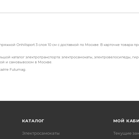
ряжкой Onhillsport 3 слоя 10 см с доставкой по Москве. В карточке товара 
большой каталог электротранспорта: электросамокаты, электровелосипеды, г
кой и самовывозом в Москве.
сайте Futumag.
КАТАЛОГ
МОЙ КАБ
Электросамокаты
Текущие за