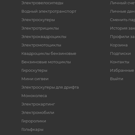
Электровелосипеды
Личный сче
Водный электротранспорт
Личные да
Электроскутеры
Сменить па
Электротрициклы
История за
Электроквадроциклы
Профили за
Электромотоциклы
Корзина
Квадроциклы бензиновые
Подписки
Бензиновые мотоциклы
Контакты
Гироскутеры
Избранные 
Мини сигвеи
Выйти
Электроскутеры для дрифта
Моноколеса
Электрокартинг
Электромобили
Гироролики
Гольфкары