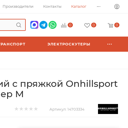
...
Производители
Контакты
Каталог
0
0
0
ТРАНСПОРТ
ЭЛЕКТРОСКУТЕРЫ
й с пряжкой Onhillsport
мер M
Артикул:
14703334