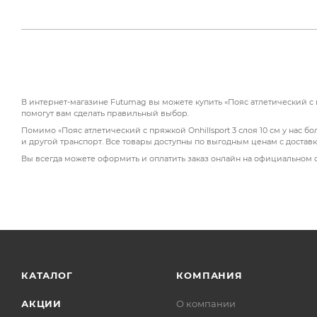
В интернет-магазине Futumag вы можете купить «Пояс атлетический с п
помогут вам сделать правильный выбор.
Помимо «Пояс атлетический с пряжкой Onhillsport 3 слоя 10 см у нас 
и другой транспорт. Все товары доступны по выгодным ценам с достав
Вы всегда можете оформить и оплатить заказ онлайн на официальном 
КАТАЛОГ
КОМПАНИЯ
АКЦИИ
О компании