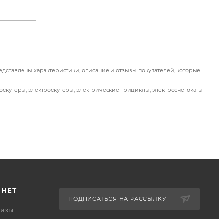
представлены характеристики, описание и отзывы покупателей, которые
ироскутеры, электроскутеры, электрические трициклы, электроснегокаты
ИНЕТ
ПОДПИСАТЬСЯ НА РАССЫЛКУ
казы