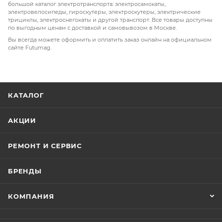
большой каталог электротранспорта: электросамокаты,
электровелосипеды, гироскутеры, электроскутеры, электрические
трициклы, электроснегокаты и другой транспорт. Все товары доступны
по выгодным ценам с доставкой и самовывозом в Москве.
Вы всегда можете оформить и оплатить заказ онлайн на официальном
сайте Futumag.
КАТАЛОГ
АКЦИИ
РЕМОНТ И СЕРВИС
БРЕНДЫ
КОМПАНИЯ