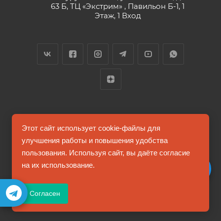
63 Б, ТЦ «Экстрим» , Павильон Б-1, 1
Этаж, 1 Вход
2026 © FUTUMAG.RU
Этот сайт использует cookie-файлы для
улучшения работы и повышения удобства
пользования. Используя сайт, вы даёте согласие
Информация на сайте не является публичной офертой
на их использование.
Соглашение на обработку персональных данных
Согласен