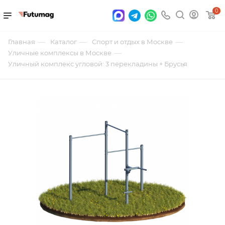
0
—
—
—
Главная
Каталог
Спорт и отдых в Москве
—
Уличные комплексы в Москве
Уличный комплекс угловой: 3 перекладины + Брусья