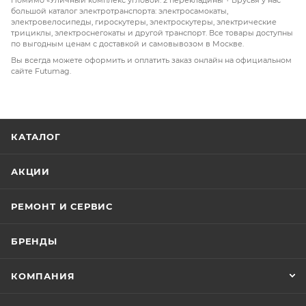
Помимо «Уличный комплекс угловой: 2 перекладины + Брусья у нас
большой каталог электротранспорта: электросамокаты,
электровелосипеды, гироскутеры, электроскутеры, электрические
трициклы, электроснегокаты и другой транспорт. Все товары доступны
по выгодным ценам с доставкой и самовывозом в Москве.
Вы всегда можете оформить и оплатить заказ онлайн на официальном
сайте Futumag.
КАТАЛОГ
АКЦИИ
РЕМОНТ И СЕРВИС
БРЕНДЫ
КОМПАНИЯ