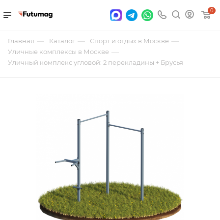
0
—
—
—
Главная
Каталог
Спорт и отдых в Москве
—
Уличные комплексы в Москве
Уличный комплекс угловой: 2 перекладины + Брусья