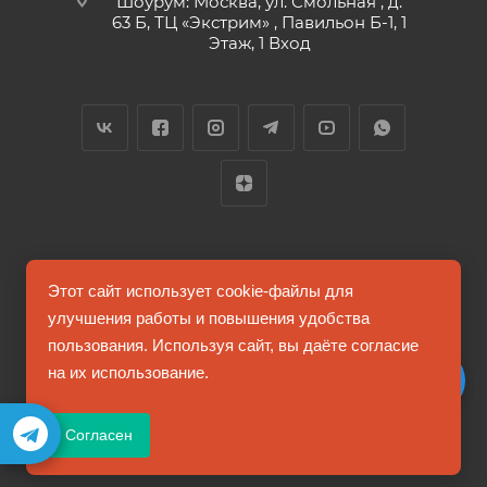
Шоурум: Москва, ул. Смольная , д.
63 Б, ТЦ «Экстрим» , Павильон Б-1, 1
Этаж, 1 Вход
2026 © FUTUMAG.RU
Этот сайт использует cookie-файлы для
улучшения работы и повышения удобства
пользования. Используя сайт, вы даёте согласие
Информация на сайте не является публичной офертой
на их использование.
Соглашение на обработку персональных данных
Согласен