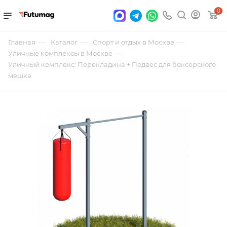
0
—
—
—
Главная
Каталог
Спорт и отдых в Москве
—
Уличные комплексы в Москве
Уличный комплекс: Перекладина + Подвес для боксерского
мешка