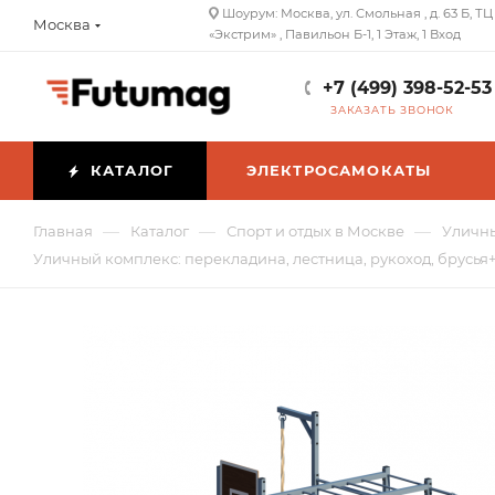
Шоурум: Москва, ул. Смольная , д. 63 Б, ТЦ
Москва
«Экстрим» , Павильон Б-1, 1 Этаж, 1 Вход
+7 (499) 398-52-53
ЗАКАЗАТЬ ЗВОНОК
КАТАЛОГ
ЭЛЕКТРОСАМОКАТЫ
—
—
—
Главная
Каталог
Спорт и отдых в Москве
Уличны
Уличный комплекс: перекладина, лестница, рукоход, брусья+