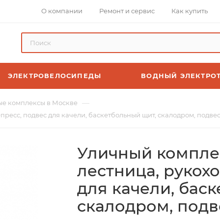
О компании
Ремонт и сервис
Как купить
ЭЛЕКТРОВЕЛОСИПЕДЫ
ВОДНЫЙ ЭЛЕКТРО
—
е комплексы в Москве
пресс, подвес для качели, баскетбольный щит, скалодром, подвес
Уличный комплек
лестница, рукохо
для качели, бас
скалодром, подв