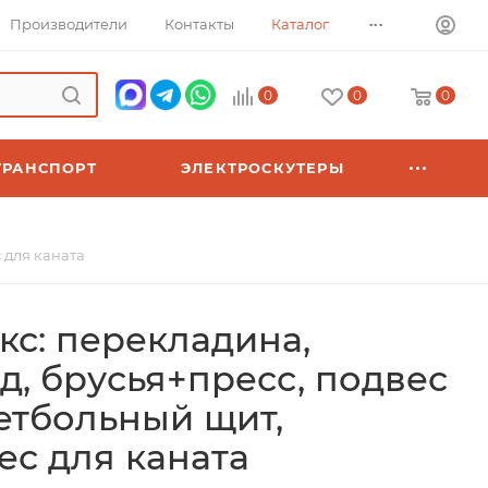
...
Производители
Контакты
Каталог
0
0
0
ТРАНСПОРТ
ЭЛЕКТРОСКУТЕРЫ
 для каната
с: перекладина,
д, брусья+пресс, подвес
кетбольный щит,
ес для каната