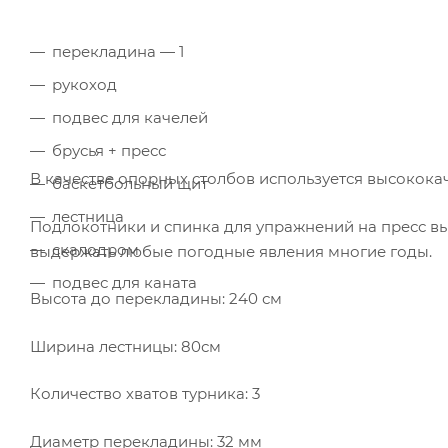
перекладина — 1
рукоход
подвес для качелей
брусья + пресс
В качестве опорных столбов используется высокока
баскетбольный щит
лестница
Подлокотники и спинка для упражнений на пресс 
скалодром
выдержать любые погодные явления многие годы.
подвес для каната
Высота до перекладины: 240 см
Ширина лестницы: 80см
Количество хватов турника: 3
Диаметр перекладины: 32 мм